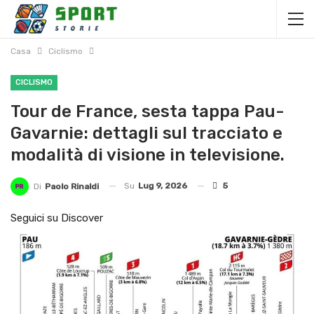
Casa
Ciclismo
CICLISMO
Tour de France, sesta tappa Pau-
Gavarnie: dettagli sul tracciato e
modalità di visione in televisione.
Su
Lug 9, 2026
5
Di
Paolo Rinaldi
Seguici su Discover