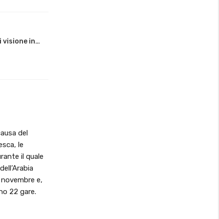
 visione in…
causa del
esca, le
ante il quale
dell’Arabia
9 novembre e,
no 22 gare.