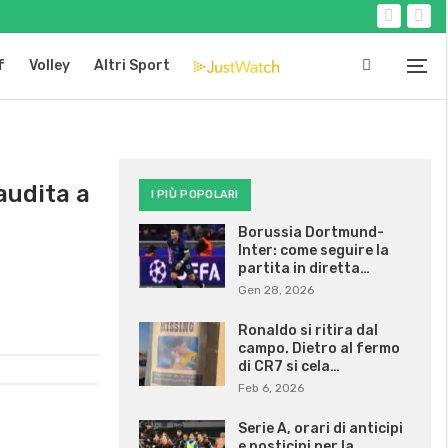
f
Volley
Altri Sport
audita a
I PIÙ POPOLARI
Borussia Dortmund-
Inter: come seguire la
partita in diretta…
Gen 28, 2026
Ronaldo si ritira dal
campo. Dietro al fermo
di CR7 si cela…
Feb 6, 2026
Serie A, orari di anticipi
e posticipi per la