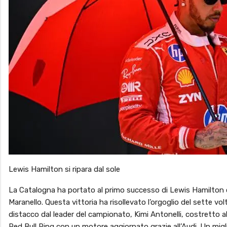
Lewis Hamilton si ripara dal sole
La Catalogna ha portato al primo successo di Lewis Hamilton co
Maranello. Questa vittoria ha risollevato l’orgoglio del sette v
distacco dal leader del campionato, Kimi Antonelli, costretto al
Red Bull Ring con un motore aggiornato grazie all’Audi. Un migli