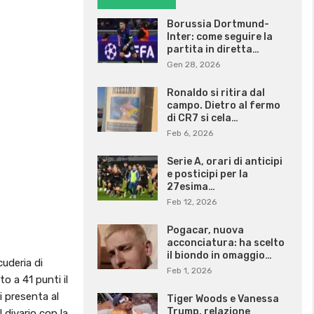
Borussia Dortmund-
Inter: come seguire la
partita in diretta…
Gen 28, 2026
Ronaldo si ritira dal
campo. Dietro al fermo
di CR7 si cela…
Feb 6, 2026
Serie A, orari di anticipi
e posticipi per la
27esima…
Feb 12, 2026
Pogacar, nuova
acconciatura: ha scelto
il biondo in omaggio…
uderia di
Feb 1, 2026
o a 41 punti il
i presenta al
Tiger Woods e Vanessa
Trump, relazione
 divario con la