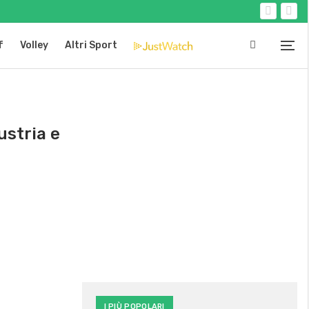
f
Volley
Altri Sport
ustria e
I PIÙ POPOLARI