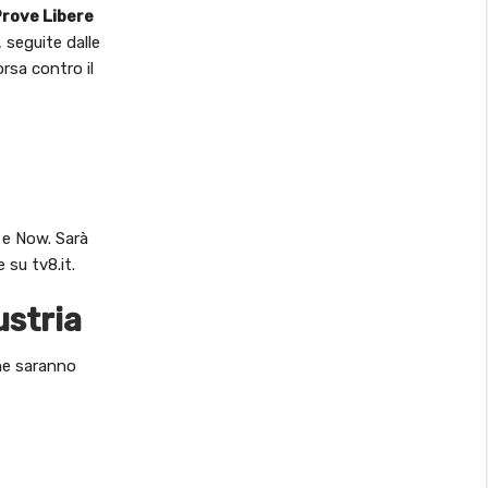
rove Libere
, seguite dalle
orsa contro il
o e Now. Sarà
 su tv8.it.
ustria
che saranno