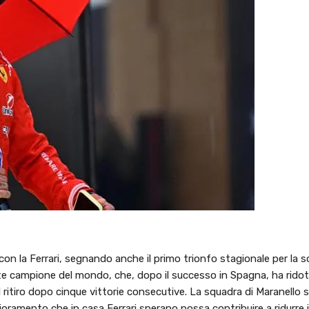
n la Ferrari, segnando anche il primo trionfo stagionale per la sc
olte campione del mondo, che, dopo il successo in Spagna, ha ridott
 ritiro dopo cinque vittorie consecutive. La squadra di Maranello s
oramento che in casa Ferrari sperano possa contribuire a ridurre il