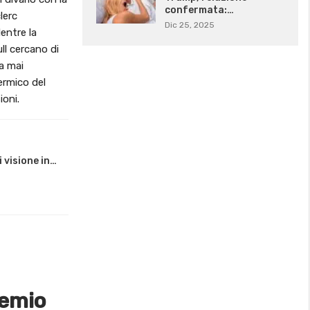
confermata:…
lerc
Dic 25, 2025
entre la
ll cercano di
a mai
ermico del
ioni.
 visione in…
remio