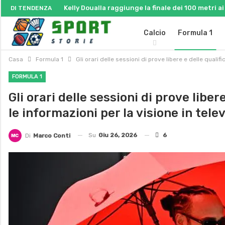
Kelly Doualla raggiunge la finale dei 100 metri 
DI TENDENZA
Calcio
Formula 1
Casa
Formula 1
Gli orari delle sessioni di prove libere e delle qualif
FORMULA 1
Gli orari delle sessioni di prove libe
le informazioni per la visione in telev
Su
Giu 26, 2026
6
Di
Marco Conti