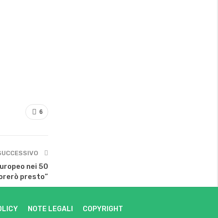
6
SUCCESSIVO
europeo nei 50
iorerò presto”
OLICY
NOTE LEGALI
COPYRIGHT