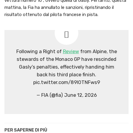
vettura numero 10”, ovvero quella di Gasly. Pertanto, questa
mattina, la Fia ha annullato le sanzioni, ripristinando il
risultato ottenuto dal pilota francese in pista.
Following a Right of
Review
from Alpine, the
stewards of the Monaco GP have rescinded
Gasly’s penalties, effectively handing him
back his third place finish.
pic.twitter.com/89l0TNFws9
— FIA (@fia) June 12, 2026
PER SAPERNE DI PIÙ