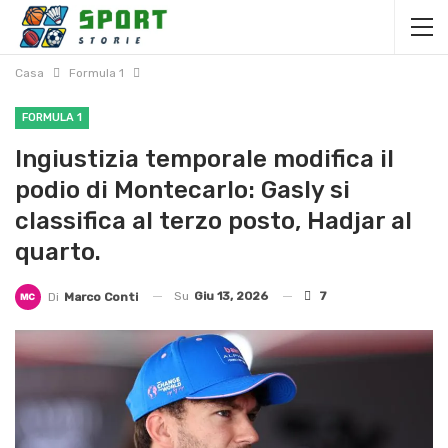
Casa
Formula 1
FORMULA 1
Ingiustizia temporale modifica il
podio di Montecarlo: Gasly si
classifica al terzo posto, Hadjar al
quarto.
Su
Giu 13, 2026
7
Di
Marco Conti