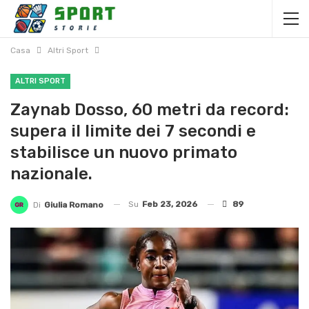
Casa
Altri Sport
ALTRI SPORT
Zaynab Dosso, 60 metri da record:
supera il limite dei 7 secondi e
stabilisce un nuovo primato
nazionale.
Su
Feb 23, 2026
89
Di
Giulia Romano