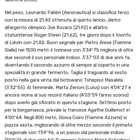
Nel peso, Leonardo Fabbri (Aeronautica) si classifica terzo
con la misura di 21,43 ottenuta al quinto lancio, dietro
all’argento olimpico Joe Kovacs (21,92) e all’altro
statunitense Roger Steen (21,62), tre giorni dopo il trionfo
di Liévin con 21,82. Buon segnale per Pietro Arese (Fiamme
Gialle) nei 1500 metri: il torinese con 3’34″75 migliora di oltre
due secondi il suo personale indoor, 3’37″03 di due anni fa,
diventando il secondo azzurro di sempre al coperto in una
specialità in grande fermento. Taglia il traguardo al sesto
posto nella gara vinta dal botswano Tshepiso Masalela
(3’32″55). Al femminile, Marta Zenoni (Luiss) con 4’04″27 è
ancora vicina al suo record italiano (4’03″59 l’anno scorso)
dopo averlo già sfiorato in questa stagione. Settimo posto
per la bergamasca, prevale la francese Agathe Guillemot in
4’00″64. Negli 800 metri, Eloisa Coiro (Fiamme Azzurre) si
piazza sesta, migliorando di oltre mezzo secondo il primato
stagionale con 1’59″96, a un passo dal personale indoor