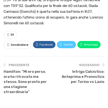
(1’59″76 di due anni fa). Si impone l’etiope Nigist Getachew
con 1’59″32. Qualificata per la finale dei 60 ostacoli, Giada
Carmassi (Esercito) è quarta nella sua batteria in 8.07,
ottenendo l’ultimo crono di recupero. In gara anche Lorenzo
Simonelli nei 60 ostacoli.
89
Facebook
Twitter
WhatsApp
Condividere
PRECEDENTE
SUCCESSIVO
Hamilton: “Mi ero perso,
Intrigo Calcistico:
ora ho ritrovato me
Anteprima e Pronostico
stesso. Sono pronto per
per Torino vs Lazio
una stagione
straordinaria”