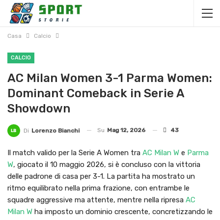
Casa
Calcio
CALCIO
AC Milan Women 3-1 Parma Women:
Dominant Comeback in Serie A
Showdown
Su
Mag 12, 2026
43
Di
Lorenzo Bianchi
Il match valido per la Serie A Women tra
AC Milan W
e
Parma
W
, giocato il 10 maggio 2026, si è concluso con la vittoria
delle padrone di casa per 3-1. La partita ha mostrato un
ritmo equilibrato nella prima frazione, con entrambe le
squadre aggressive ma attente, mentre nella ripresa
AC
Milan W
ha imposto un dominio crescente, concretizzando le