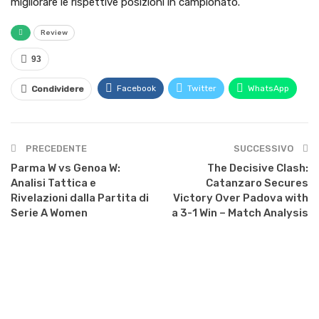
migliorare le rispettive posizioni in campionato.
Review
93
Facebook
Twitter
WhatsApp
Condividere
PRECEDENTE
SUCCESSIVO
Parma W vs Genoa W:
The Decisive Clash:
Analisi Tattica e
Catanzaro Secures
Rivelazioni dalla Partita di
Victory Over Padova with
Serie A Women
a 3-1 Win – Match Analysis