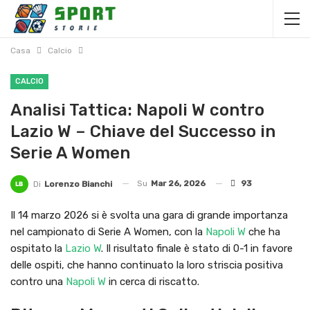
Casa
Calcio
CALCIO
Analisi Tattica: Napoli W contro
Lazio W – Chiave del Successo in
Serie A Women
Su
Mar 26, 2026
93
Di
Lorenzo Bianchi
Il 14 marzo 2026 si è svolta una gara di grande importanza
nel campionato di Serie A Women, con la
Napoli W
che ha
ospitato la
Lazio W
. Il risultato finale è stato di 0-1 in favore
delle ospiti, che hanno continuato la loro striscia positiva
contro una
Napoli W
in cerca di riscatto.