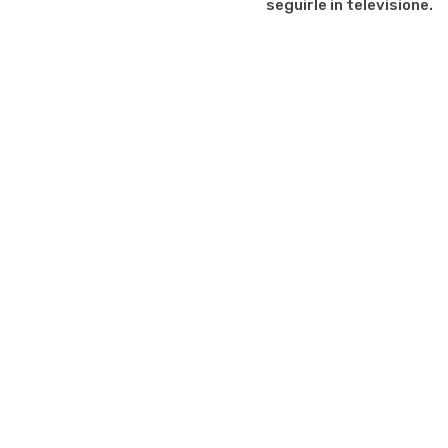
seguirle in televisione.