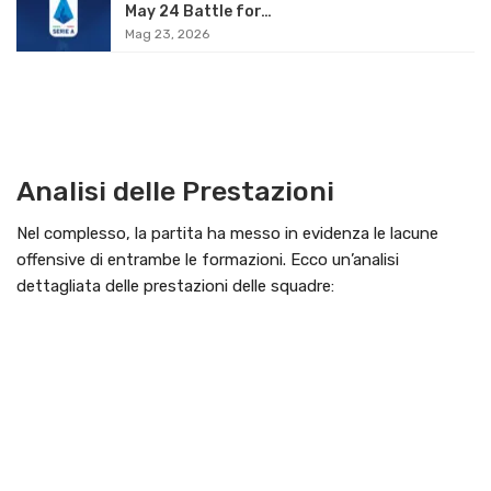
May 24 Battle for…
Mag 23, 2026
Analisi delle Prestazioni
Nel complesso, la partita ha messo in evidenza le lacune
offensive di entrambe le formazioni. Ecco un’analisi
dettagliata delle prestazioni delle squadre: