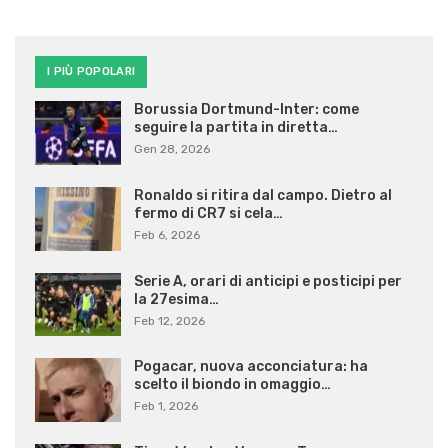
I PIÙ POPOLARI
Borussia Dortmund-Inter: come
seguire la partita in diretta…
Gen 28, 2026
Ronaldo si ritira dal campo. Dietro al
fermo di CR7 si cela…
Feb 6, 2026
Serie A, orari di anticipi e posticipi per
la 27esima…
Feb 12, 2026
Pogacar, nuova acconciatura: ha
scelto il biondo in omaggio…
Feb 1, 2026