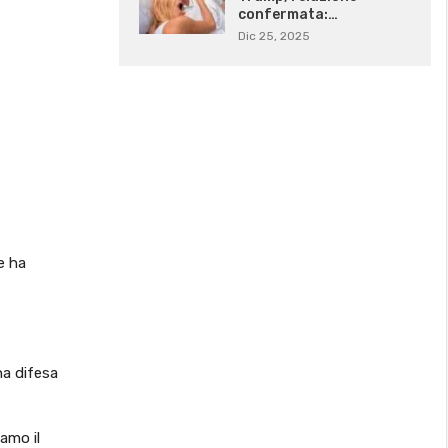
confermata:…
Dic 25, 2025
e ha
na difesa
iamo il