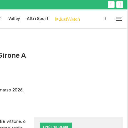
f
Volley
Altri Sport
Girone A
7 marzo 2026,
 8 vittorie, 6
I PIÙ POPOLARI