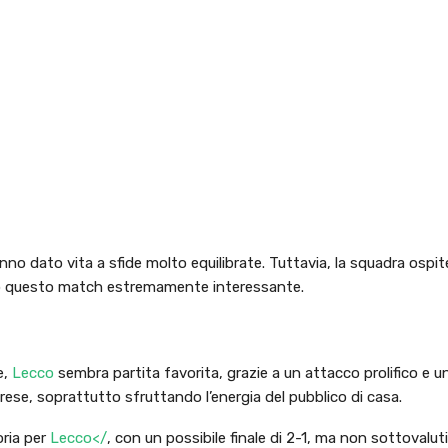
no dato vita a sfide molto equilibrate. Tuttavia, la squadra ospit
endo questo match estremamente interessante.
e,
Lecco
sembra partita favorita, grazie a un attacco prolifico e u
ese, soprattutto sfruttando l’energia del pubblico di casa.
oria per
Lecco</
, con un possibile finale di 2-1, ma non sottovalut