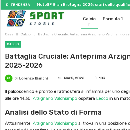
MotoGP Gran Bretagna 2026: orari delle qualifich
DI TENDENZA
Calcio
Formula 1
Casa
Calcio
Battaglia Cruciale: Anteprima Arzignano Valchiampo vs
CALCIO
Battaglia Cruciale: Anteprima Arzign
2025-2026
Su
Mar 5, 2026
103
Di
Lorenzo Bianchi
Il palcoscenico è pronto e l’atmosfera si infiamma per uno degl
alle ore 14:30,
Arzignano Valchiampo
ospiterà
Lecco
in un matc
Analisi dello Stato di Forma
Attualmente,
Arzignano Valchiampo
si trova in una posizione d