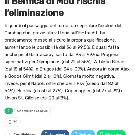
Il Benfica di Mou rischia
l’eliminazione
Riguardo il passaggio del turno, da segnalare l’exploit del
Qarabag che, grazie alla vittoria sull’Eintracht, ha
praticamente messo al sicuro la propria qualificazione,
aumentando le possibilità dal 36 al 99,5%. È quasi fatta
anche per il Galatasaray, salito dal 93 al 99,9%. Progressi
significativi per Olympiacos (dal 22 al 55%), Athletic Bilbao
(dal 18 al 54%), e Bruges (dal 34 al 39%). Ancora in corsa Ajax
e Bodoe Glimt (dal 2 al 10%). Giornata molto negativa,
invece, per il Napoli, oltre che per il Psv (sceso dall’83 al
54%), Benfica (da 50 al 27%), Copenaghen (dal 27 al 9%) e
Union St. Gilloise (dal 20 all’8%).
Champions League
79
Facebook
Twitter
WhatsApp
Condividere