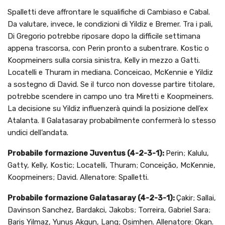
Spalletti deve affrontare le squalifiche di Cambiaso e Cabal.
Da valutare, invece, le condizioni di Yildiz e Bremer. Tra i pali,
Di Gregorio potrebbe riposare dopo la difficile settimana
appena trascorsa, con Perin pronto a subentrare. Kostic o
Koopmeiners sulla corsia sinistra, Kelly in mezzo a Gatti.
Locatelli e Thuram in mediana. Conceicao, McKennie e Yildiz
a sostegno di David. Se il turco non dovesse partire titolare,
potrebbe scendere in campo uno tra Miretti e Koopmeiners.
La decisione su Yildiz influenzerà quindi la posizione dell’ex
Atalanta. Il Galatasaray probabilmente confermerà lo stesso
undici dell’andata.
Probabile formazione Juventus (4-2-3-1):
Perin; Kalulu,
Gatty, Kelly, Kostic; Locatelli, Thuram; Conceição, McKennie,
Koopmeiners; David. Allenatore: Spalletti.
Probabile formazione Galatasaray (4-2-3-1):
Çakir; Sallai,
Davinson Sanchez, Bardakci, Jakobs; Torreira, Gabriel Sara;
Baris Yilmaz, Yunus Akgun, Lang; Osimhen. Allenatore: Okan.