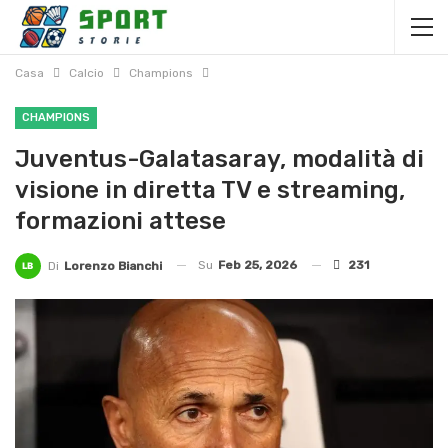
Casa
Calcio
Champions
CHAMPIONS
Juventus-Galatasaray, modalità di
visione in diretta TV e streaming,
formazioni attese
Su
Feb 25, 2026
231
Di
Lorenzo Bianchi