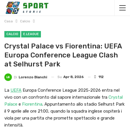
Casa
Calcio
CALCIO
E.LEAGUE
Crystal Palace vs Fiorentina: UEFA
Europa Conference League Clash
at Selhurst Park
Su
Apr 8, 2026
112
Di
Lorenzo Bianchi
La
UEFA
Europa Conference League 2025-2026 entra nel
vivo con un confronto dal sapore internazionale tra
Crystal
Palace
e
Fiorentina
. Appuntamento allo stadio Selhurst Park
il 9 aprile alle ore 21:00, quando la squadra inglese ospiterà i
viola per una partita che promette spettacolo e grande
intensità.