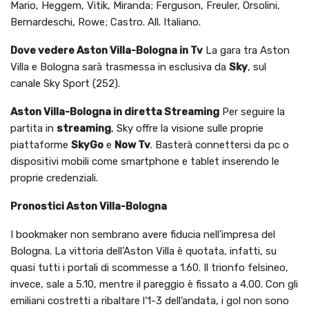
Mario, Heggem, Vitik, Miranda; Ferguson, Freuler, Orsolini,
Bernardeschi, Rowe; Castro. All. Italiano.
Dove vedere Aston Villa-Bologna in Tv
La gara tra Aston
Villa e Bologna sarà trasmessa in esclusiva da
Sky
, sul
canale Sky Sport (252).
Aston Villa-Bologna in diretta Streaming
Per seguire la
partita in
streaming
, Sky offre la visione sulle proprie
piattaforme
SkyGo
e
Now Tv
. Basterà connettersi da pc o
dispositivi mobili come smartphone e tablet inserendo le
proprie credenziali.
Pronostici Aston Villa-Bologna
I bookmaker non sembrano avere fiducia nell’impresa del
Bologna. La vittoria dell’Aston Villa è quotata, infatti, su
quasi tutti i portali di scommesse a 1.60. Il trionfo felsineo,
invece, sale a 5.10, mentre il pareggio è fissato a 4.00. Con gli
emiliani costretti a ribaltare l’1-3 dell’andata, i gol non sono