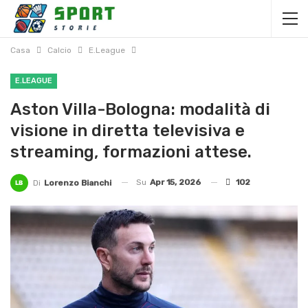
Casa
Calcio
E.League
E.LEAGUE
Aston Villa-Bologna: modalità di
visione in diretta televisiva e
streaming, formazioni attese.
Su
Apr 15, 2026
102
Di
Lorenzo Bianchi