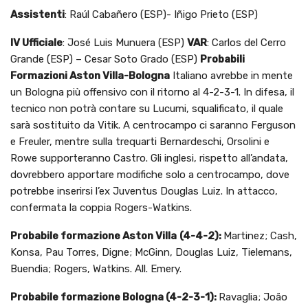
Assistenti
: Raúl Cabañero (ESP)- Iñigo Prieto (ESP)
IV Ufficiale
: José Luis Munuera (ESP)
VAR
: Carlos del Cerro
Grande (ESP) – Cesar Soto Grado (ESP)
Probabili
Formazioni Aston Villa-Bologna
Italiano avrebbe in mente
un Bologna più offensivo con il ritorno al 4-2-3-1. In difesa, il
tecnico non potrà contare su Lucumi, squalificato, il quale
sarà sostituito da Vitik. A centrocampo ci saranno Ferguson
e Freuler, mentre sulla trequarti Bernardeschi, Orsolini e
Rowe supporteranno Castro. Gli inglesi, rispetto all’andata,
dovrebbero apportare modifiche solo a centrocampo, dove
potrebbe inserirsi l’ex Juventus Douglas Luiz. In attacco,
confermata la coppia Rogers-Watkins.
Probabile formazione Aston Villa
(4-4-2):
Martinez; Cash,
Konsa, Pau Torres, Digne; McGinn, Douglas Luiz, Tielemans,
Buendia; Rogers, Watkins. All. Emery.
Probabile formazione Bologna (4-2-3-1):
Ravaglia; João