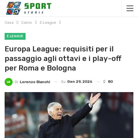
Casa
Calcio
E.League
E.LEAGUE
Europa League: requisiti per il
passaggio agli ottavi e i play-off
per Roma e Bologna
Su
Gen 29, 2026
80
Di
Lorenzo Bianchi