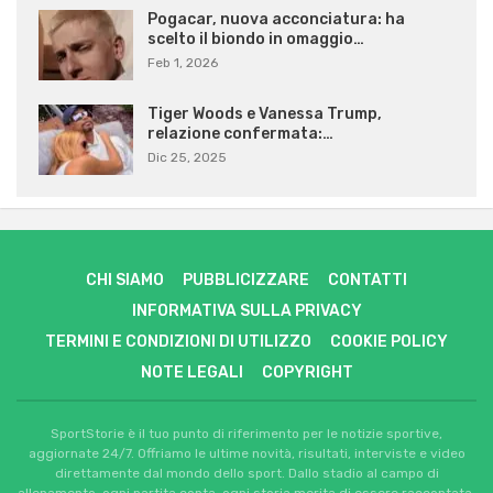
Pogacar, nuova acconciatura: ha
scelto il biondo in omaggio…
Feb 1, 2026
Tiger Woods e Vanessa Trump,
relazione confermata:…
Dic 25, 2025
CHI SIAMO
PUBBLICIZZARE
CONTATTI
INFORMATIVA SULLA PRIVACY
TERMINI E CONDIZIONI DI UTILIZZO
COOKIE POLICY
NOTE LEGALI
COPYRIGHT
SportStorie è il tuo punto di riferimento per le notizie sportive,
aggiornate 24/7. Offriamo le ultime novità, risultati, interviste e video
direttamente dal mondo dello sport. Dallo stadio al campo di
allenamento, ogni partita conta, ogni storia merita di essere raccontata.