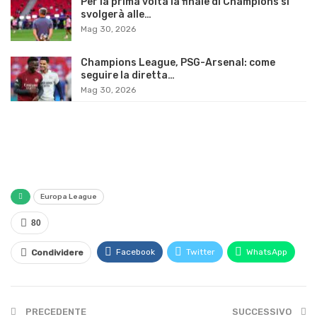
Per la prima volta la finale di Champions si
svolgerà alle…
Mag 30, 2026
Champions League, PSG-Arsenal: come
seguire la diretta…
Mag 30, 2026
Europa League
80
Facebook
Twitter
WhatsApp
Condividere
PRECEDENTE
SUCCESSIVO