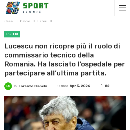
Casa
Calcio
Esteri
ESTERI
Lucescu non ricopre più il ruolo di
commissario tecnico della
Romania. Ha lasciato l’ospedale per
partecipare all’ultima partita.
Ultimo
Apr 3, 2026
82
Di
Lorenzo Bianchi