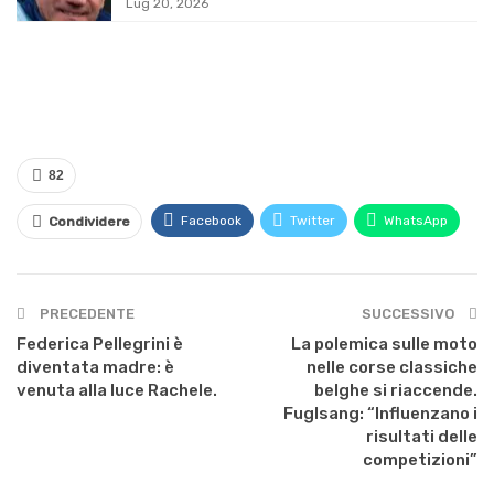
Lug 20, 2026
82
Facebook
Twitter
WhatsApp
Condividere
PRECEDENTE
SUCCESSIVO
Federica Pellegrini è
La polemica sulle moto
diventata madre: è
nelle corse classiche
venuta alla luce Rachele.
belghe si riaccende.
Fuglsang: “Influenzano i
risultati delle
competizioni”