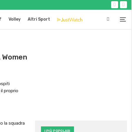
f
Volley
Altri Sport
 A Women
ospiti
il proprio
o la squadra
I PIÙ POPOLARI