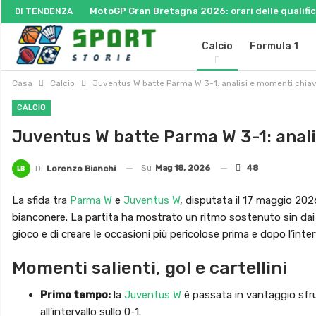
MotoGP Gran Bretagna 2026: orari delle qualifich
DI TENDENZA
Calcio
Formula 1
Casa
Calcio
Juventus W batte Parma W 3-1: analisi e momenti chiav
CALCIO
Juventus W batte Parma W 3-1: anali
Su
Mag 18, 2026
48
Di
Lorenzo Bianchi
La sfida tra
Parma W
e
Juventus W
, disputata il 17 maggio 2026 
bianconere. La partita ha mostrato un ritmo sostenuto sin dai 
gioco e di creare le occasioni più pericolose prima e dopo l’inter
Momenti salienti, gol e cartellini
Primo tempo:
la
Juventus W
è passata in vantaggio sfr
all’intervallo sullo 0-1.