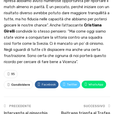
ripresa abbiamo avuto numerose opportunità per riportare il
match almeno in parità. È un peccato, perché iniziare con un
risultato diverso avrebbe potuto dare maggiore tranquillità a
tutte, ma ho fiducia nelle capacità che abbiamo per poterci
giocare le nostre chance”. Anche l’attaccante
Cristiana
Girelli
condivide lo stesso pensiero: “Mai come oggi siamo
state vicine a conquistare la vittoria contro una squadra
così forte come la Svezia. Ci è mancato un po’ di cinismo.
Negli sguardi di tutte c’è dispiacere ma anche una certa
frustrazione. Sono certa che ognuna di noi porterà questo
ricordo per cercare di fare bene a Vicenza”.
95
Facebook
Twitter
WhatsApp
Condividere
PRECEDENTE
SUCCESSIVO
Intervento al ginocchio
Buitrago trionfa al Trofeo