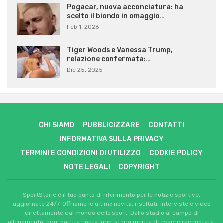
Pogacar, nuova acconciatura: ha
scelto il biondo in omaggio…
Feb 1, 2026
Tiger Woods e Vanessa Trump,
relazione confermata:…
Dic 25, 2025
CHI SIAMO
PUBBLICIZZARE
CONTATTI
INFORMATIVA SULLA PRIVACY
TERMINI E CONDIZIONI DI UTILIZZO
COOKIE POLICY
NOTE LEGALI
COPYRIGHT
SportStorie è il tuo punto di riferimento per le notizie sportive,
aggiornate 24/7. Offriamo le ultime novità, risultati, interviste e video
direttamente dal mondo dello sport. Dallo stadio al campo di
allenamento, ogni partita conta, ogni storia merita di essere raccontata.