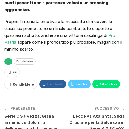
punti pesanti con ripartenze veloci e un pressing
aggressivo.
Proprio l’intensità emotiva e la necessità di muovere la
classifica promettono un finale combattuto e aperto a
qualsiasi risultato, anche se una vittoria casalinga di
Pro
Patria
appare come il pronostico più probabile, magari con il
minimo scarto.
Previsione
99
Facebook
Twitter
WhatsApp
Condividere
PRECEDENTE
SUCCESSIVO
Serie C Salvezza: Giana
Lecce vs Atalanta: Sfida
Erminio vs Dolomiti
Cruciale per la Salvezza in
Bellunesi, match decisivo
Serie A 2025-26