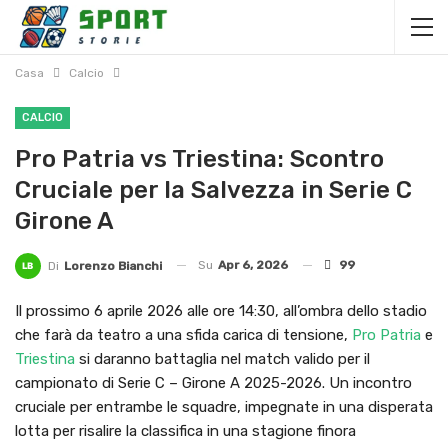
Casa
Calcio
CALCIO
Pro Patria vs Triestina: Scontro
Cruciale per la Salvezza in Serie C
Girone A
Su
Apr 6, 2026
99
Di
Lorenzo Bianchi
Il prossimo 6 aprile 2026 alle ore 14:30, all’ombra dello stadio
che farà da teatro a una sfida carica di tensione,
Pro Patria
e
Triestina
si daranno battaglia nel match valido per il
campionato di Serie C – Girone A 2025-2026. Un incontro
cruciale per entrambe le squadre, impegnate in una disperata
lotta per risalire la classifica in una stagione finora