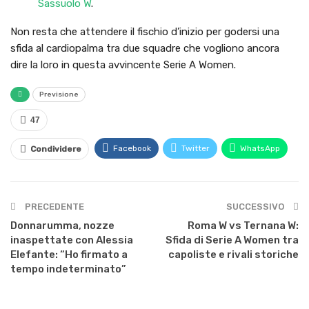
Sassuolo W
.
Non resta che attendere il fischio d’inizio per godersi una
sfida al cardiopalma tra due squadre che vogliono ancora
dire la loro in questa avvincente Serie A Women.
Previsione
47
Facebook
Twitter
WhatsApp
Condividere
PRECEDENTE
SUCCESSIVO
Donnarumma, nozze
Roma W vs Ternana W:
inaspettate con Alessia
Sfida di Serie A Women tra
Elefante: “Ho firmato a
capoliste e rivali storiche
tempo indeterminato”