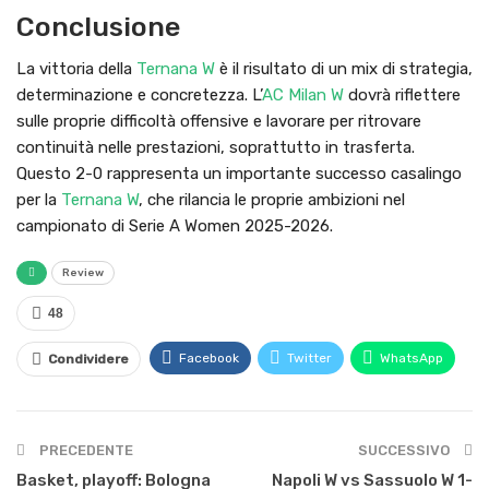
Conclusione
La vittoria della
Ternana W
è il risultato di un mix di strategia,
determinazione e concretezza. L’
AC Milan W
dovrà riflettere
sulle proprie difficoltà offensive e lavorare per ritrovare
continuità nelle prestazioni, soprattutto in trasferta.
Questo 2-0 rappresenta un importante successo casalingo
per la
Ternana W
, che rilancia le proprie ambizioni nel
campionato di Serie A Women 2025-2026.
Review
48
Facebook
Twitter
WhatsApp
Condividere
PRECEDENTE
SUCCESSIVO
Basket, playoff: Bologna
Napoli W vs Sassuolo W 1-