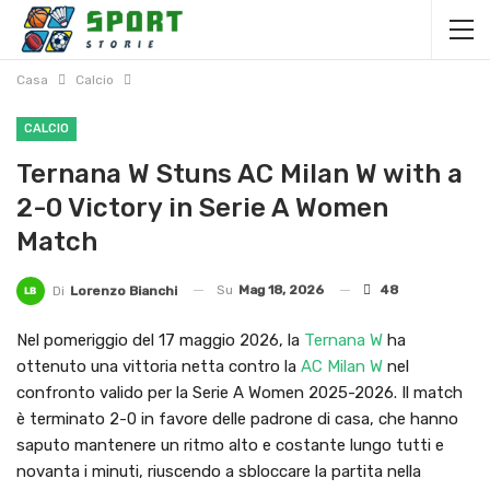
Casa
Calcio
CALCIO
Ternana W Stuns AC Milan W with a
2-0 Victory in Serie A Women
Match
Su
Mag 18, 2026
48
Di
Lorenzo Bianchi
Nel pomeriggio del 17 maggio 2026, la
Ternana W
ha
ottenuto una vittoria netta contro la
AC Milan W
nel
confronto valido per la Serie A Women 2025-2026. Il match
è terminato 2-0 in favore delle padrone di casa, che hanno
saputo mantenere un ritmo alto e costante lungo tutti e
novanta i minuti, riuscendo a sbloccare la partita nella