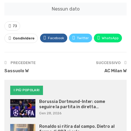
K. Veje
D
9
8
547
Nessun dato
R. Ventriglia
A
1
1
E. Viens
A
16
15
1246
2
73
S. van Diemen
D
2
2
180
1
Facebook
Twitter
WhatsApp
Condividere
PRECEDENTE
SUCCESSIVO
Sassuolo W
AC Milan W
I PIÙ POPOLARI
Borussia Dortmund-Inter: come
seguire la partita in diretta…
Gen 28, 2026
Ronaldo si ritira dal campo. Dietro al