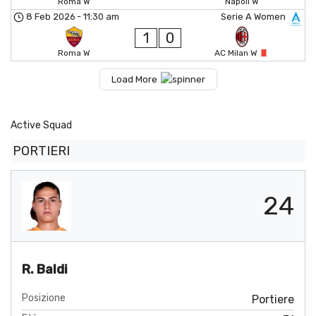
Roma W
Napoli W
8 Feb 2026
-
11:30 am
Serie A Women
1
0
Roma W
AC Milan W
Load More
Active Squad
PORTIERI
24
R. Baldi
Posizione
Portiere