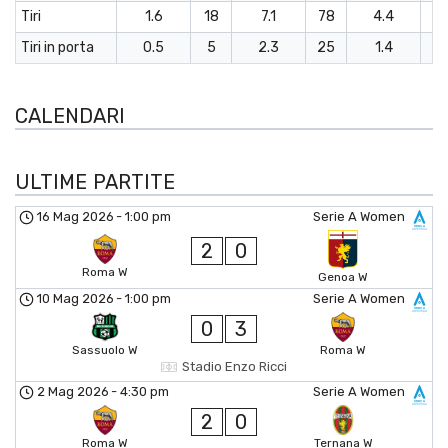
Tiri
1.6
18
7.1
78
4.4
9
Tiri in porta
0.5
5
2.3
25
1.4
3
CALENDARI
ULTIME PARTITE
16 Mag 2026
-
1:00 pm
Serie A Women
2
0
Roma W
Genoa W
10 Mag 2026
-
1:00 pm
Serie A Women
0
3
Sassuolo W
Roma W
Stadio Enzo Ricci
2 Mag 2026
-
4:30 pm
Serie A Women
2
0
Roma W
Ternana W