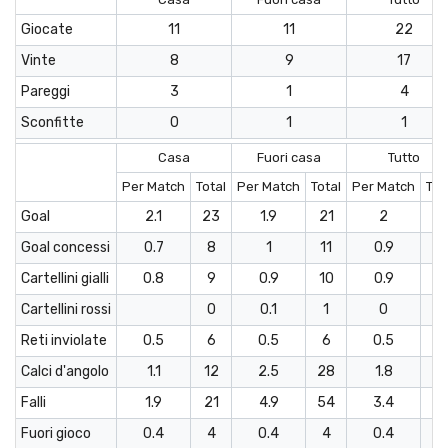
Giocate
11
11
22
Vinte
8
9
17
Pareggi
3
1
4
Sconfitte
0
1
1
Casa
Fuori casa
Tutto
Per Match
Total
Per Match
Total
Per Match
Tot
Goal
2.1
23
1.9
21
2
4
Goal concessi
0.7
8
1
11
0.9
1
Cartellini gialli
0.8
9
0.9
10
0.9
1
Cartellini rossi
0
0.1
1
0
1
Reti inviolate
0.5
6
0.5
6
0.5
1
Calci d'angolo
1.1
12
2.5
28
1.8
4
Falli
1.9
21
4.9
54
3.4
7
Fuori gioco
0.4
4
0.4
4
0.4
8