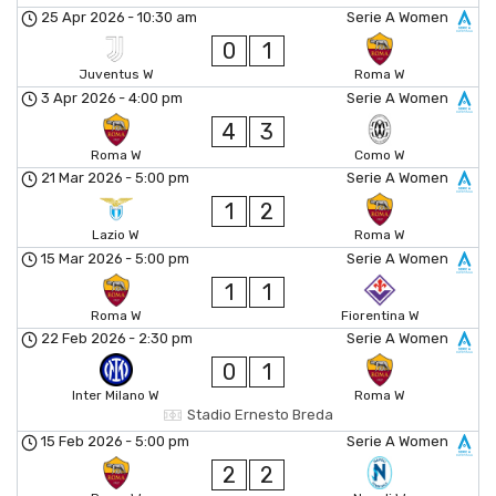
25 Apr 2026
-
10:30 am
Serie A Women
0
1
Juventus W
Roma W
3 Apr 2026
-
4:00 pm
Serie A Women
4
3
Roma W
Como W
21 Mar 2026
-
5:00 pm
Serie A Women
1
2
Lazio W
Roma W
15 Mar 2026
-
5:00 pm
Serie A Women
1
1
Roma W
Fiorentina W
22 Feb 2026
-
2:30 pm
Serie A Women
0
1
Inter Milano W
Roma W
Stadio Ernesto Breda
15 Feb 2026
-
5:00 pm
Serie A Women
2
2