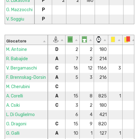
O. Lukasova
P
2
2
180
G. Mazzocchi
P
V. Soggiu
P
Giocatore
M. Antoine
D
2
2
180
R. Babajide
A
7
2
214
V. Bergamaschi
C
16
12
1166
3
F. Brennskag-Dorsin
A
5
3
216
M. Cherubini
C
A. Corelli
A
15
8
825
1
A. Csiki
C
3
2
180
L. Di Guglielmo
6
4
421
G. Dragoni
C
15
9
820
G. Galli
A
10
1
127
1