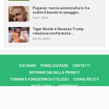
Pogacar, nuova acconciatura: ha
scelto il biondo in omaggio…
Feb 1, 2026
Tiger Woods e Vanessa Trump,
relazione confermata:…
Dic 25, 2025
CHI SIAMO
PUBBLICIZZARE
CONTATTI
INFORMATIVA SULLA PRIVACY
TERMINI E CONDIZIONI DI UTILIZZO
COOKIE POLICY
NOTE LEGALI
COPYRIGHT
SportStorie è il tuo punto di riferimento per le notizie sportive,
aggiornate 24/7. Offriamo le ultime novità, risultati, interviste e video
direttamente dal mondo dello sport. Dallo stadio al campo di