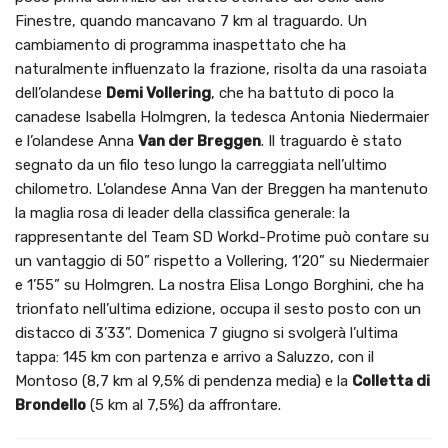
Finestre, quando mancavano 7 km al traguardo. Un
cambiamento di programma inaspettato che ha
naturalmente influenzato la frazione, risolta da una rasoiata
dell’olandese
Demi Vollering
, che ha battuto di poco la
canadese Isabella Holmgren, la tedesca Antonia Niedermaier
e l’olandese Anna
Van der Breggen
. Il traguardo è stato
segnato da un filo teso lungo la carreggiata nell’ultimo
chilometro. L’olandese Anna Van der Breggen ha mantenuto
la maglia rosa di leader della classifica generale: la
rappresentante del Team SD Workd-Protime può contare su
un vantaggio di 50” rispetto a Vollering, 1’20” su Niedermaier
e 1’55” su Holmgren. La nostra Elisa Longo Borghini, che ha
trionfato nell’ultima edizione, occupa il sesto posto con un
distacco di 3’33”. Domenica 7 giugno si svolgerà l’ultima
tappa: 145 km con partenza e arrivo a Saluzzo, con il
Montoso (8,7 km al 9,5% di pendenza media) e la
Colletta di
Brondello
(5 km al 7,5%) da affrontare.