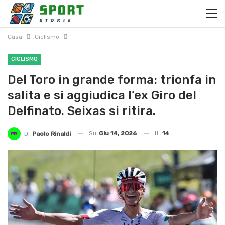
Casa
Ciclismo
CICLISMO
Del Toro in grande forma: trionfa in
salita e si aggiudica l’ex Giro del
Delfinato. Seixas si ritira.
Su
Giu 14, 2026
14
Di
Paolo Rinaldi