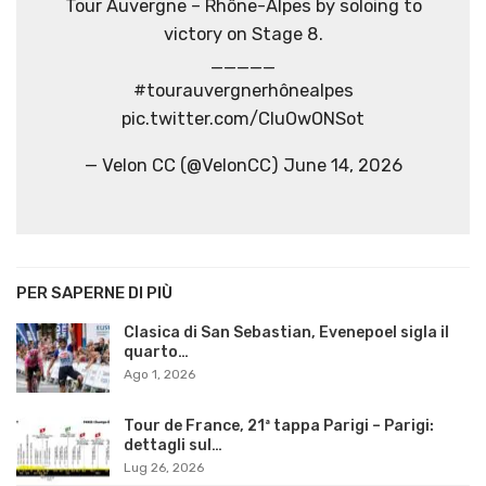
Tour Auvergne – Rhône-Alpes by soloing to
victory on Stage 8.
_____
#tourauvergnerhônealpes
pic.twitter.com/CIuOwONSot
— Velon CC (@VelonCC) June 14, 2026
PER SAPERNE DI PIÙ
Clasica di San Sebastian, Evenepoel sigla il
quarto…
Ago 1, 2026
Tour de France, 21ª tappa Parigi – Parigi:
dettagli sul…
Lug 26, 2026