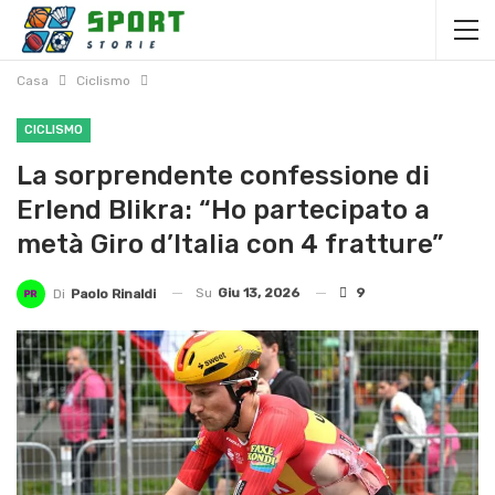
Casa
Ciclismo
CICLISMO
La sorprendente confessione di
Erlend Blikra: “Ho partecipato a
metà Giro d’Italia con 4 fratture”
Su
Giu 13, 2026
9
Di
Paolo Rinaldi