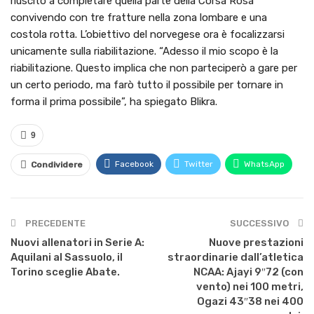
riuscito a completare quella parte della Corsa Rosa
convivendo con tre fratture nella zona lombare e una
costola rotta. L’obiettivo del norvegese ora è focalizzarsi
unicamente sulla riabilitazione. “Adesso il mio scopo è la
riabilitazione. Questo implica che non parteciperò a gare per
un certo periodo, ma farò tutto il possibile per tornare in
forma il prima possibile”, ha spiegato Blikra.
9
Facebook
Twitter
WhatsApp
Condividere
PRECEDENTE
SUCCESSIVO
Nuovi allenatori in Serie A:
Nuove prestazioni
Aquilani al Sassuolo, il
straordinarie dall’atletica
Torino sceglie Abate.
NCAA: Ajayi 9″72 (con
vento) nei 100 metri,
Ogazi 43″38 nei 400