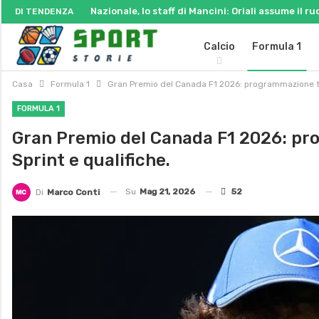
Nazionale, lo staff di Mancini: Oriali assume il ru
DI TENDENZA
Calcio
Formula 1
Casa
Formula 1
Gran Premio del Canada F1 2026: programmazione tel
FORMULA 1
Gran Premio del Canada F1 2026: pro
Sprint e qualifiche.
Su
Mag 21, 2026
52
Di
Marco Conti