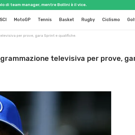
olo di team manager, mentre Bollini è il vice.
SCI
MotoGP
Tennis
Basket
Rugby
Ciclismo
Gol
evisiva per prove, gara Sprint e qualifiche.
grammazione televisiva per prove, ga