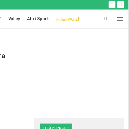
f
Volley
Altri Sport
ra
I PIÙ POPOLARI