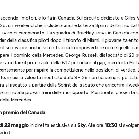
cende i motori, e lo fa in Canada. Sul circuito dedicato a Gilles V
26, un weekend che includerà anche la terza Sprint dell’anno. L’a
 avvio di campionato. La squadra di Brackley arriva in Canada con 
della classifica piloti dopo il trionfo di Miami. Il giovane talento
 il suo valore anche su un tracciato imprevedibile come quello ca
pere il dominio della Mercedes. George Russell, distaccato di 20 p
fruttare il potenziale della W17 per ridurre il gap, mentre la McL
centemente per riaprire la competizione nelle posizioni di vertice.
nte, in cui la velocità mostrata dalla SF-26 non ha sempre portato a
ira al riscatto a partire dalla Sprint del sabato che arricchirà il we
teranno alla prova i freni delle monoposto, Montreal si presenta
 della Mercedes.
an premio del Canada
dì 22 maggio
in diretta esclusiva su
Sky.
Alle ore
18:30
si svolge
print.