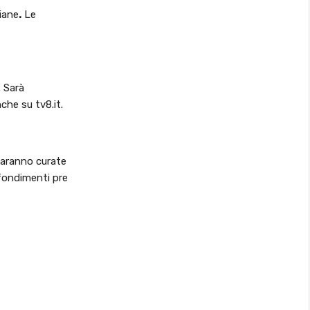
liane
.
Le
. Sarà
che su tv8.it.
saranno curate
ofondimenti pre