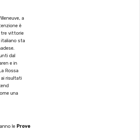
illeneuve, a
ttenzione è
tre vittorie
 italiano sta
nadese.
unti dal
aren e in
 La Rossa
i risultati
ekend
 come una
ranno le
Prove