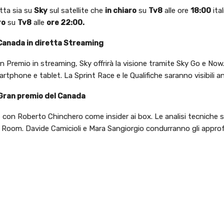
etta sia su
Sky
sul satellite che
in chiaro
su
Tv8
alle ore
18:00
ita
ro
su
Tv8
alle
ore 22:00.
 Canada in diretta Streaming
ran Premio in streaming, Sky offrirà la visione tramite Sky Go e Now
rtphone e tablet. La Sprint Race e le Qualifiche saranno visibili an
l Gran premio del Canada
é, con Roberto Chinchero come insider ai box. Le analisi tecniche 
ch Room. Davide Camicioli e Mara Sangiorgio condurranno gli appr