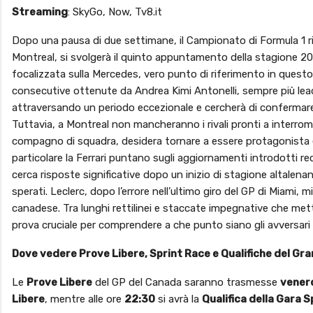
Streaming
: SkyGo, Now, Tv8.it
Dopo una pausa di due settimane, il Campionato di Formula 1 riac
Montreal, si svolgerà il quinto appuntamento della stagione 20
focalizzata sulla Mercedes, vero punto di riferimento in questo
consecutive ottenute da Andrea Kimi Antonelli, sempre più leader 
attraversando un periodo eccezionale e cercherà di confermare
Tuttavia, a Montreal non mancheranno i rivali pronti a interrom
compagno di squadra, desidera tornare a essere protagonista e s
particolare la Ferrari puntano sugli aggiornamenti introdotti re
cerca risposte significative dopo un inizio di stagione altalena
sperati. Leclerc, dopo l’errore nell’ultimo giro del GP di Miami, m
canadese. Tra lunghi rettilinei e staccate impegnative che met
prova cruciale per comprendere a che punto siano gli avversari
Dove vedere Prove Libere, Sprint Race e Qualifiche del Gr
Le
Prove Libere
del GP del Canada saranno trasmesse
vener
Libere
, mentre alle ore
22:30
si avrà la
Qualifica della Gara S