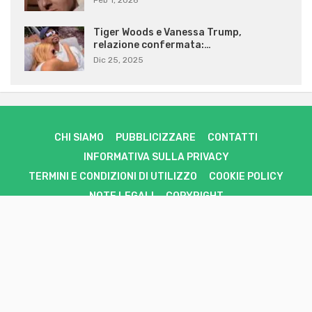
Feb 1, 2026
Tiger Woods e Vanessa Trump,
relazione confermata:…
Dic 25, 2025
CHI SIAMO
PUBBLICIZZARE
CONTATTI
INFORMATIVA SULLA PRIVACY
TERMINI E CONDIZIONI DI UTILIZZO
COOKIE POLICY
NOTE LEGALI
COPYRIGHT
SportStorie è il tuo punto di riferimento per le notizie sportive,
aggiornate 24/7. Offriamo le ultime novità, risultati, interviste e video
direttamente dal mondo dello sport. Dallo stadio al campo di
allenamento, ogni partita conta, ogni storia merita di essere raccontata.
Lo sport non dorme mai, e nemmeno noi.
© 2026 - Sport Storie. All Rights Reserved.