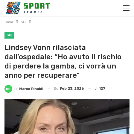
Casa
SCI
SCI
Lindsey Vonn rilasciata
dall’ospedale: “Ho avuto il rischio
di perdere la gamba, ci vorrà un
anno per recuperare”
Su
Feb 23, 2026
127
Di
Marco Rinaldi