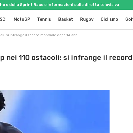
e e della Sprint Race e informazioni sulla diretta televisiva
SCI
MotoGP
Tennis
Basket
Rugby
Ciclismo
Gol
li: si infrange il record mondiale dopo 14 anni.
nei 110 ostacoli: si infrange il record