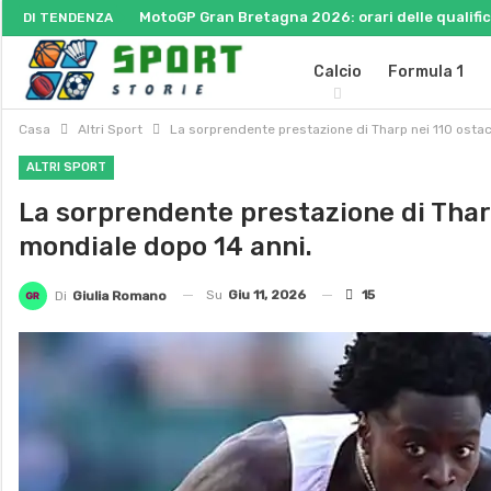
MotoGP Gran Bretagna 2026: orari delle qualifich
DI TENDENZA
Calcio
Formula 1
Casa
Altri Sport
La sorprendente prestazione di Tharp nei 110 ostaco
ALTRI SPORT
La sorprendente prestazione di Tharp 
mondiale dopo 14 anni.
Su
Giu 11, 2026
15
Di
Giulia Romano