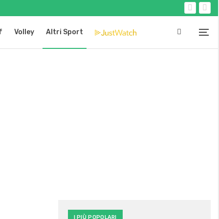
f
Volley
Altri Sport
I PIÙ POPOLARI