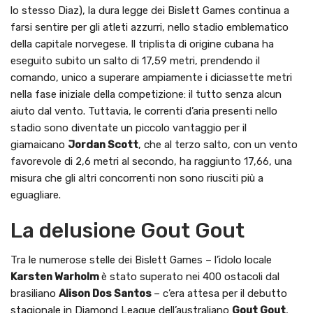
lo stesso Diaz), la dura legge dei Bislett Games continua a
farsi sentire per gli atleti azzurri, nello stadio emblematico
della capitale norvegese. Il triplista di origine cubana ha
eseguito subito un salto di 17,59 metri, prendendo il
comando, unico a superare ampiamente i diciassette metri
nella fase iniziale della competizione: il tutto senza alcun
aiuto dal vento. Tuttavia, le correnti d’aria presenti nello
stadio sono diventate un piccolo vantaggio per il
giamaicano
Jordan Scott
, che al terzo salto, con un vento
favorevole di 2,6 metri al secondo, ha raggiunto 17,66, una
misura che gli altri concorrenti non sono riusciti più a
eguagliare.
La delusione Gout Gout
Tra le numerose stelle dei Bislett Games – l’idolo locale
Karsten Warholm
è stato superato nei 400 ostacoli dal
brasiliano
Alison Dos Santos
– c’era attesa per il debutto
stagionale in Diamond League dell’australiano
Gout Gout
,