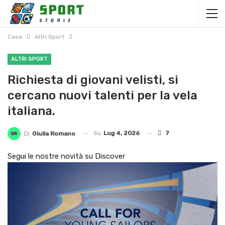
Casa
Altri Sport
ALTRI SPORT
Richiesta di giovani velisti, si
cercano nuovi talenti per la vela
italiana.
Su
Lug 4, 2026
7
Di
Giulia Romano
Segui le nostre novità su Discover