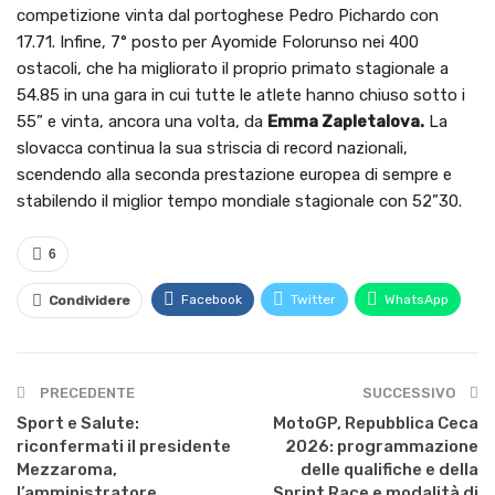
competizione vinta dal portoghese Pedro Pichardo con
17.71. Infine, 7° posto per Ayomide Folorunso nei 400
ostacoli, che ha migliorato il proprio primato stagionale a
54.85 in una gara in cui tutte le atlete hanno chiuso sotto i
55” e vinta, ancora una volta, da
Emma Zapletalova.
La
slovacca continua la sua striscia di record nazionali,
scendendo alla seconda prestazione europea di sempre e
stabilendo il miglior tempo mondiale stagionale con 52”30.
6
Facebook
Twitter
WhatsApp
Condividere
PRECEDENTE
SUCCESSIVO
Sport e Salute:
MotoGP, Repubblica Ceca
riconfermati il presidente
2026: programmazione
Mezzaroma,
delle qualifiche e della
l’amministratore
Sprint Race e modalità di