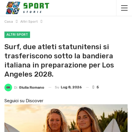
Casa
Altri Sport
ALTRI SPORT
Surf, due atleti statunitensi si
trasferiscono sotto la bandiera
italiana in preparazione per Los
Angeles 2028.
Su
Lug 8, 2026
5
Di
Giulia Romano
Seguici su Discover