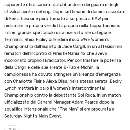
apparente ritiro sancito dall’abbandono dei guanti e degli
stivali al centro del ring. Dopo settimane di dominio assoluto
di Femi, Lesnar è però tornato a sorpresa a RAW per
reclamare la propria vendetta proprio nella tappa torinese.
Infine, grande spettacolo sarà riservato alle categorie
femminili. Rhea Ripley difenderà il suo WWE Women’s
Championship dall’assalto di Jade Cargill, in un attesissimo
rematch dell’incontro di WrestleMania 42 che aveva
incoronato proprio l’Eradicator. Per contrastare la potenza
della Cargill e delle sue alleate B-Fab e Michin, la
campionessa ha dovuto stringere un’alleanza d’emergenza
con Charlotte Flair e Alexa Bliss. Nella stessa serata, Becky
Lynch metterà in palio il Women’s Intercontinental
Championship contro la debuttante Sol Ruca, in un match
ufficializzato dal General Manager Adam Pearce dopo la
squalifica intenzionale che “The Man” si era procurata a
Saturday Night’s Main Event.