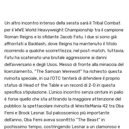
Un altro incontro intenso della serata sarà il Tribal Combat
per il WWE World Heavyweight Championship tra il campione
Roman Reigns e lo sfidante Jacob Fatu. I due si sono già
affrontati a Backlash, dove Reigns ha mantenuto il titolo
ricorrendo a qualche scorrettezza; nel post-match, tuttavia,
Fatu ha scatenato una brutale aggressione ai danni
dell’avversario e degli Usos. Messo di fronte alla minaccia del
licenziamento, “The Samoan Werewolf” ha richiesto questa
rivincita speciale, in cui l’OTC tenterà di difendere il proprio
status di Head of the Table e un record di 2-0 in questa
specifica stipulazione. L’unico incontro senza cinture in palio
è forse quello che sta attirando la maggiore attenzione del
pubblico: la spettacolare rivincita di WrestleMania 42 tra Oba
Femi e Brock Lesnar. Sul palcoscenico più importante
dell’anno, Oba Femi aveva sconfitto “The Beast” in
pochissimo tempo, costringendo Lesnar a un clamoroso e