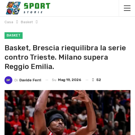
Casa
Basket
BASKET
Basket, Brescia riequilibra la serie
contro Trieste. Milano supera
Reggio Emilia.
Su
Mag 19, 2026
52
Di
Davide Ferri