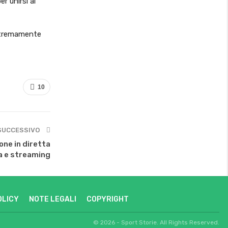
er unirsi al
estremamente
10
SUCCESSIVO
one in diretta
a e streaming
OLICY
NOTE LEGALI
COPYRIGHT
© 2026 - Sport Storie. All Rights Reserved.