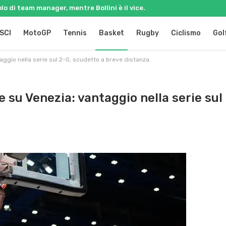
olo di team manager, mentre Bollini è il vice.
SCI
MotoGP
Tennis
Basket
Rugby
Ciclismo
Gol
ggio nella serie sul 2-0, scudetto a breve distanza.
su Venezia: vantaggio nella serie sul 