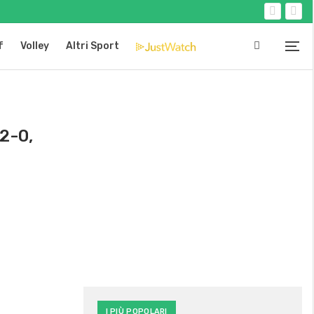
f
Volley
Altri Sport
2-0,
I PIÙ POPOLARI