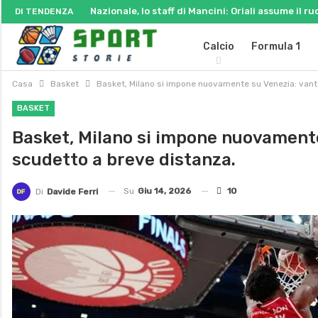
Nazionale, lo staff di Mancini: Oriali assume il ru
DI TENDENZA
Calcio
Formula 1
Casa
Basket
Basket, Milano si impone nuovamente su Venezia: vanta
BASKET
Basket, Milano si impone nuovamente 
scudetto a breve distanza.
Su
Giu 14, 2026
10
Di
Davide Ferri