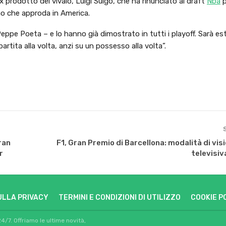
 prodotto del vivaio, Luigi Suigo, che ha rinunciato al draft
Nba
p
ano che approda in America.
Peppe Poeta – e lo hanno già dimostrato in tutti i playoff. Sarà 
artita alla volta, anzi su un possesso alla volta”.
ran
F1, Gran Premio di Barcellona: modalità di visi
r
televisiv
ULLA PRIVACY
TERMINI E CONDIZIONI DI UTILIZZO
COOKIE P
24/7. Offriamo le ultime novità,