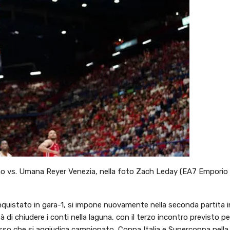
no vs. Umana Reyer Venezia, nella foto Zach Leday (EA7 Emporio
nquistato in gara-1, si impone nuovamente nella seconda partita 
di chiudere i conti nella laguna, con il terzo incontro previsto p
corosso che si aggiudica campionato, Coppa Italia e Supercoppa nel