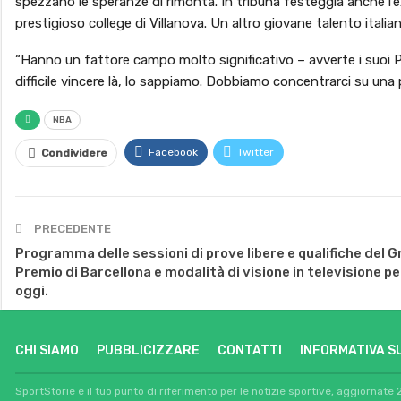
spezzano le speranze di rimonta. In tribuna festeggia anche l’ex
prestigioso college di Villanova. Un altro giovane talento itali
“Hanno un fattore campo molto significativo – avverte i suoi 
difficile vincere là, lo sappiamo. Dobbiamo concentrarci su una p
NBA
Facebook
Twitter
Condividere
PRECEDENTE
Programma delle sessioni di prove libere e qualifiche del G
Premio di Barcellona e modalità di visione in televisione pe
oggi.
CHI SIAMO
PUBBLICIZZARE
CONTATTI
INFORMATIVA S
SportStorie è il tuo punto di riferimento per le notizie sportive, aggiornate 