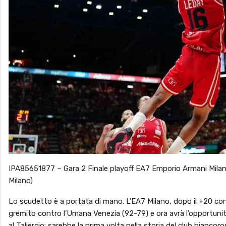
IPA85651877 – Gara 2 Finale playoff EA7 Emporio Armani Mila
Milano)
Lo scudetto è a portata di mano. L’EA7 Milano, dopo il +20 co
gremito contro l’Umana Venezia (92-79) e ora avrà l’opportunità 
al Taliercio: sarebbe la prima volta nella storia del club bian