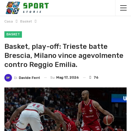
Casa
Basket
BASKET
Basket, play-off: Trieste batte
Brescia, Milano vince agevolmente
contro Reggio Emilia.
Su
Mag 17, 2026
76
Di
Davide Ferri