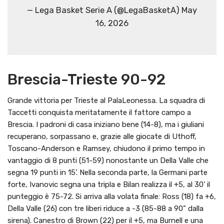
— Lega Basket Serie A (@LegaBasketA) May
16, 2026
Brescia-Trieste 90-92
Grande vittoria per Trieste al PalaLeonessa. La squadra di
Taccetti conquista meritatamente il fattore campo a
Brescia. I padroni di casa iniziano bene (14-8), ma i giuliani
recuperano, sorpassano e, grazie alle giocate di Uthoff,
Toscano-Anderson e Ramsey, chiudono il primo tempo in
vantaggio di 8 punti (51-59) nonostante un Della Valle che
segna 19 punti in 15’. Nella seconda parte, la Germani parte
forte, Ivanovic segna una tripla e Bilan realizza il +5, al 30’ il
punteggio è 75-72. Si arriva alla volata finale: Ross (18) fa +6,
Della Valle (26) con tre liberi riduce a -3 (85-88 a 90” dalla
sirena). Canestro di Brown (22) per il +5, ma Burnell e una