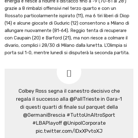
energia e riesce a ridurre il distacco fino a -9 (70-61 al 28′)
grazie a 8 rimbalzi offensivi nel terzo quarto e con un
Rossato particolarmente ispirato (11), ma 6 tiri liberi di Diop
(14) e alcune giocate di Guduric (12) consentono a Milano di
allungare nuovamente (81-64). Reggio tenta di recuperare
con Caupain (20) e Barford (21), ma non riesce a colmare il
divario, complici i 28/30 di Milano dalla lunetta. L’Olimpia si
porta sul 1-0, mentre lunedì si disputerà la seconda partita.
Colbey Ross segna il canestro decisivo che
regala il successo alla @PallTrieste in Gara-1
di questi quarti di finale sul parquet della
@GermaniBrescia #TuttoUnAltroSport
#LBAPlayoff @UnipolCorporate
pic.twitter.com/lDxXPvtoXJ