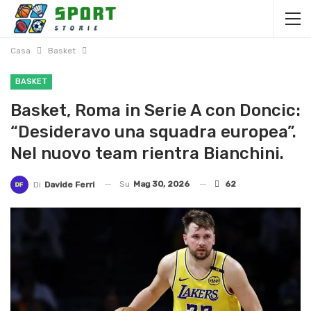
Casa
Basket
BASKET
Basket, Roma in Serie A con Doncic:
“Desideravo una squadra europea”.
Nel nuovo team rientra Bianchini.
Su
Mag 30, 2026
62
Di
Davide Ferri