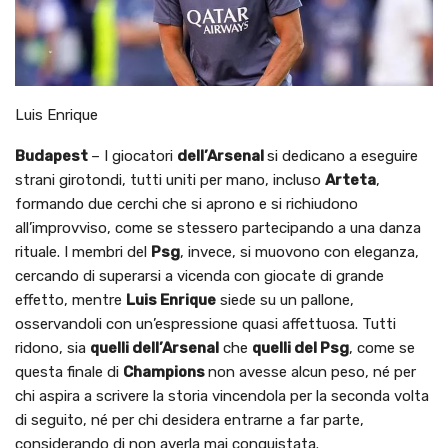
Luis Enrique
Budapest
– I giocatori
dell’Arsenal
si dedicano a eseguire
strani girotondi, tutti uniti per mano, incluso
Arteta
,
formando due cerchi che si aprono e si richiudono
all’improvviso, come se stessero partecipando a una danza
rituale. I membri del
Psg
, invece, si muovono con eleganza,
cercando di superarsi a vicenda con giocate di grande
effetto, mentre
Luis Enrique
siede su un pallone,
osservandoli con un’espressione quasi affettuosa. Tutti
ridono, sia
quelli dell’Arsenal
che
quelli del Psg
, come se
questa finale di
Champions
non avesse alcun peso, né per
chi aspira a scrivere la storia vincendola per la seconda volta
di seguito, né per chi desidera entrarne a far parte,
considerando di non averla mai conquistata.