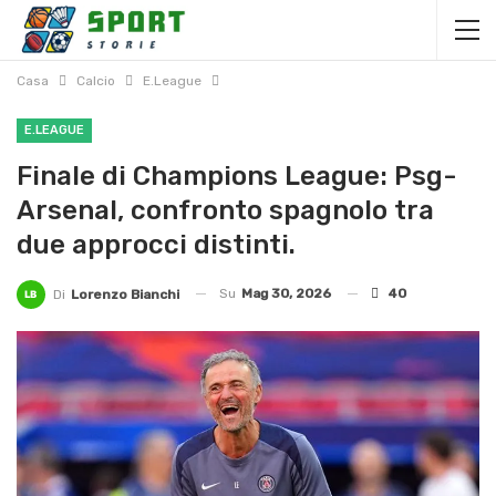
Casa
Calcio
E.League
E.LEAGUE
Finale di Champions League: Psg-
Arsenal, confronto spagnolo tra
due approcci distinti.
Su
Mag 30, 2026
40
Di
Lorenzo Bianchi