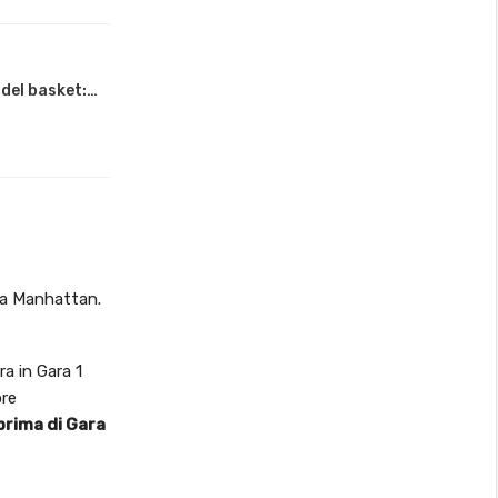
 del basket:…
s a Manhattan.
a in Gara 1
ore
prima di Gara