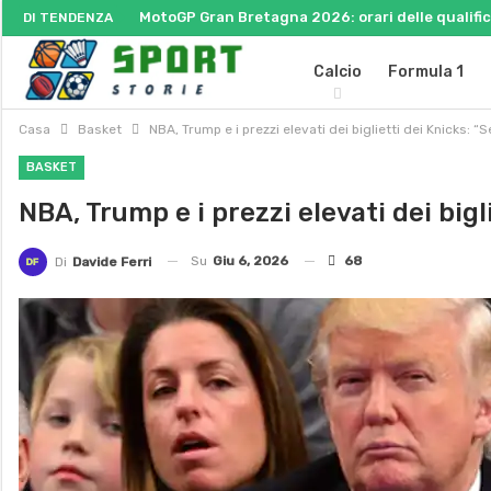
MotoGP Gran Bretagna 2026: orari delle qualifich
DI TENDENZA
Calcio
Formula 1
Casa
Basket
NBA, Trump e i prezzi elevati dei biglietti dei Knicks: “S
BASKET
NBA, Trump e i prezzi elevati dei bigli
Su
Giu 6, 2026
68
Di
Davide Ferri