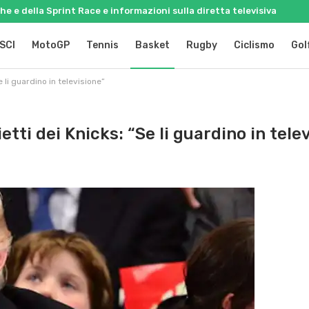
e e della Sprint Race e informazioni sulla diretta televisiva
SCI
MotoGP
Tennis
Basket
Rugby
Ciclismo
Gol
e li guardino in televisione”
etti dei Knicks: “Se li guardino in tele