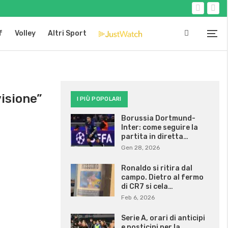
f
Volley
Altri Sport
visione”
I PIÙ POPOLARI
Borussia Dortmund-
Inter: come seguire la
partita in diretta…
Gen 28, 2026
Ronaldo si ritira dal
campo. Dietro al fermo
di CR7 si cela…
Feb 6, 2026
Serie A, orari di anticipi
e posticipi per la