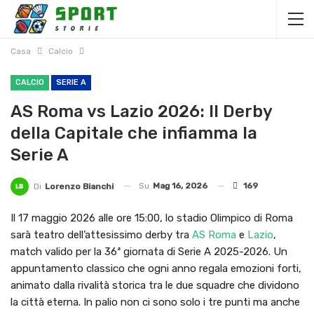
Casa
Calcio
CALCIO
SERIE A
AS Roma vs Lazio 2026: Il Derby
della Capitale che infiamma la
Serie A
Su
Mag 16, 2026
169
Di
Lorenzo Bianchi
Il 17 maggio 2026 alle ore 15:00, lo stadio Olimpico di Roma
sarà teatro dell’attesissimo derby tra
AS Roma
e
Lazio
,
match valido per la 36ª giornata di Serie A 2025-2026. Un
appuntamento classico che ogni anno regala emozioni forti,
animato dalla rivalità storica tra le due squadre che dividono
la città eterna. In palio non ci sono solo i tre punti ma anche