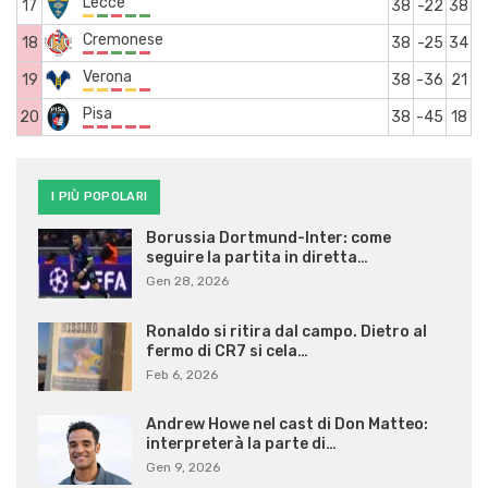
Lecce
17
38
-22
38
Cremonese
18
38
-25
34
Verona
19
38
-36
21
Pisa
20
38
-45
18
I PIÙ POPOLARI
Borussia Dortmund-Inter: come
seguire la partita in diretta…
Gen 28, 2026
Ronaldo si ritira dal campo. Dietro al
fermo di CR7 si cela…
Feb 6, 2026
Andrew Howe nel cast di Don Matteo:
interpreterà la parte di…
Gen 9, 2026