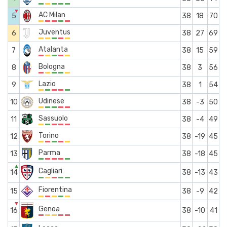
▼
AC Milan
5
38
18
70
Juventus
6
38
27
69
Atalanta
7
38
15
59
Bologna
8
38
3
56
Lazio
9
38
1
54
Udinese
10
38
-3
50
Sassuolo
11
38
-4
49
Torino
12
38
-19
45
Parma
13
38
-18
45
▲
Cagliari
14
38
-13
43
Fiorentina
15
38
-9
42
▼
Genoa
16
38
-10
41