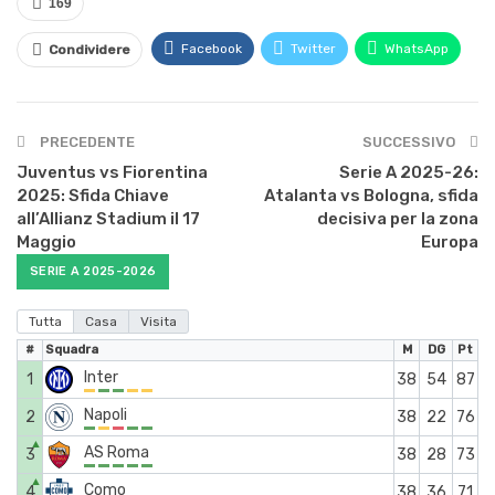
169
Facebook
Twitter
WhatsApp
Condividere
PRECEDENTE
SUCCESSIVO
Juventus vs Fiorentina
Serie A 2025-26:
2025: Sfida Chiave
Atalanta vs Bologna, sfida
all’Allianz Stadium il 17
decisiva per la zona
Maggio
Europa
SERIE A 2025-2026
Tutta
Casa
Visita
#
Squadra
M
DG
Pt
Inter
1
38
54
87
Napoli
2
38
22
76
▲
AS Roma
3
38
28
73
▲
Como
4
38
36
71