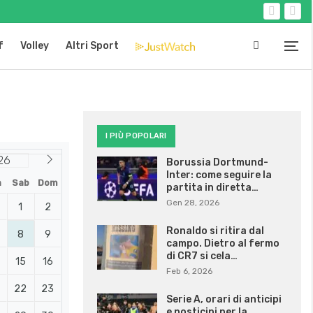
f
Volley
Altri Sport
I PIÙ POPOLARI
Borussia Dortmund-
Inter: come seguire la
n
Sab
Dom
partita in diretta…
Gen 28, 2026
1
2
Ronaldo si ritira dal
8
9
campo. Dietro al fermo
di CR7 si cela…
15
16
Feb 6, 2026
22
23
Serie A, orari di anticipi
e posticipi per la