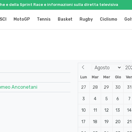
e e della Sprint Race e informazioni sulla diretta televisiva
SCI
MotoGP
Tennis
Basket
Rugby
Ciclismo
Gol
Lun
Mar
Mer
Gio
Ve
Romeo Anconetani
27
28
29
30
31
3
4
5
6
7
10
11
12
13
14
17
18
19
20
21