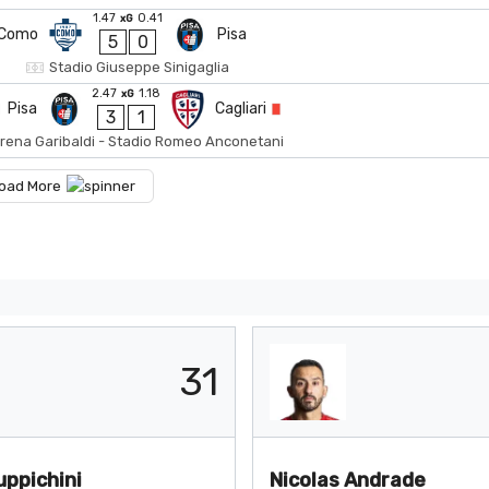
1.47
0.41
xG
Como
Pisa
5
0
Stadio Giuseppe Sinigaglia
2.47
1.18
xG
Pisa
Cagliari
3
1
rena Garibaldi - Stadio Romeo Anconetani
oad More
31
uppichini
Nicolas Andrade