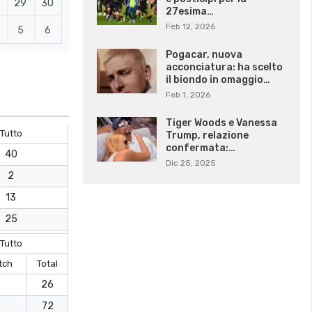
29
30
27esima…
Feb 12, 2026
5
6
Pogacar, nuova
acconciatura: ha scelto
il biondo in omaggio…
Feb 1, 2026
Tiger Woods e Vanessa
Tutto
Trump, relazione
confermata:…
40
Dic 25, 2025
2
13
25
Tutto
tch
Total
26
72