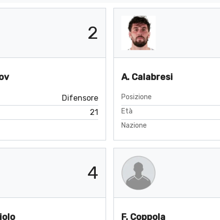
2
ov
A. Calabresi
Posizione
Difensore
Età
21
Nazione
4
iolo
F. Coppola