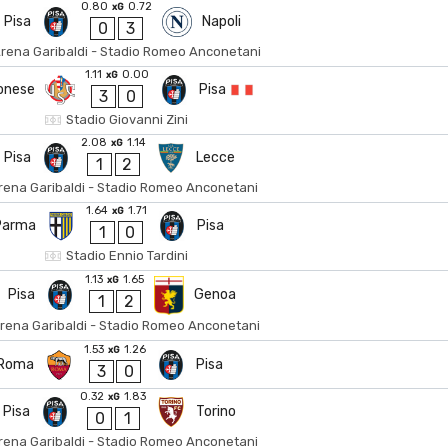
0.80
0.72
xG
Pisa
Napoli
0
3
rena Garibaldi - Stadio Romeo Anconetani
1.11
0.00
xG
onese
Pisa
3
0
Stadio Giovanni Zini
2.08
1.14
xG
Pisa
Lecce
1
2
rena Garibaldi - Stadio Romeo Anconetani
1.64
1.71
xG
Parma
Pisa
1
0
Stadio Ennio Tardini
1.13
1.65
xG
Pisa
Genoa
1
2
rena Garibaldi - Stadio Romeo Anconetani
1.53
1.26
xG
 Roma
Pisa
3
0
0.32
1.83
xG
Pisa
Torino
0
1
rena Garibaldi - Stadio Romeo Anconetani