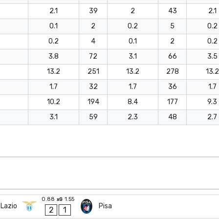
2.1
39
2
43
2.1
0.1
2
0.2
5
0.2
0.2
4
0.1
2
0.2
3.8
72
3.1
66
3.5
13.2
251
13.2
278
13.2
1.7
32
1.7
36
1.7
10.2
194
8.4
177
9.3
3.1
59
2.3
48
2.7
0.88
1.55
xG
Lazio
Pisa
2
1