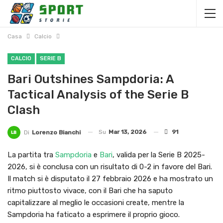
Casa
Calcio
CALCIO
SERIE B
Bari Outshines Sampdoria: A
Tactical Analysis of the Serie B
Clash
Su
Mar 13, 2026
91
Di
Lorenzo Bianchi
La partita tra
Sampdoria
e
Bari
, valida per la Serie B 2025-
2026, si è conclusa con un risultato di 0-2 in favore del Bari.
Il match si è disputato il 27 febbraio 2026 e ha mostrato un
ritmo piuttosto vivace, con il Bari che ha saputo
capitalizzare al meglio le occasioni create, mentre la
Sampdoria ha faticato a esprimere il proprio gioco.