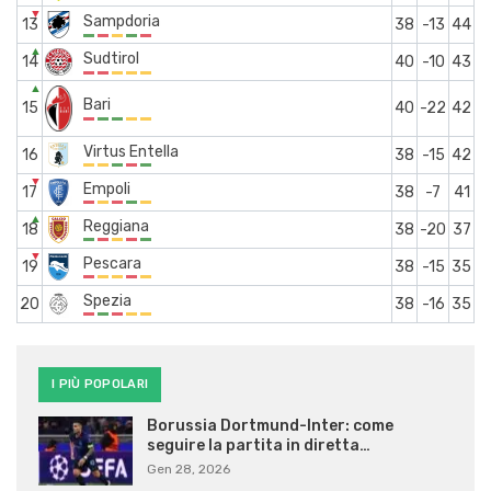
▼
Sampdoria
13
38
-13
44
▲
Sudtirol
14
40
-10
43
▲
Bari
15
40
-22
42
Virtus Entella
16
38
-15
42
▼
Empoli
17
38
-7
41
▲
Reggiana
18
38
-20
37
▼
Pescara
19
38
-15
35
Spezia
20
38
-16
35
I PIÙ POPOLARI
Borussia Dortmund-Inter: come
seguire la partita in diretta…
Gen 28, 2026