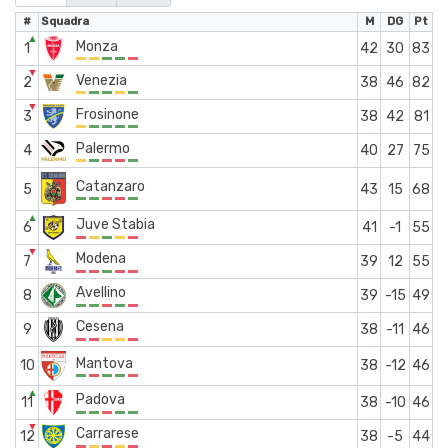
#
Squadra
M
DG
Pt
▲
Monza
1
42
30
83
▼
Venezia
2
38
46
82
▼
Frosinone
3
38
42
81
Palermo
4
40
27
75
Catanzaro
5
43
15
68
▲
Juve Stabia
6
41
-1
55
▼
Modena
7
39
12
55
Avellino
8
39
-15
49
Cesena
9
38
-11
46
Mantova
10
38
-12
46
▲
Padova
11
38
-10
46
▼
Carrarese
12
38
-5
44