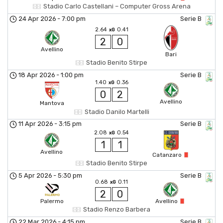
Stadio Carlo Castellani – Computer Gross Arena
24 Apr 2026
-
7:00 pm
Serie B
2.64
0.41
xG
2
0
Avellino
Bari
Stadio Benito Stirpe
18 Apr 2026
-
1:00 pm
Serie B
1.40
0.36
xG
0
2
Avellino
Mantova
Stadio Danilo Martelli
11 Apr 2026
-
3:15 pm
Serie B
2.08
0.54
xG
1
1
Avellino
Catanzaro
Stadio Benito Stirpe
5 Apr 2026
-
5:30 pm
Serie B
0.68
0.11
xG
2
0
Palermo
Avellino
Stadio Renzo Barbera
22 Mar 2026
-
4:15 pm
Serie B