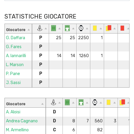
STATISTICHE GIOCATORE
Giocatore
G. Daffara
P
25
25
2250
1
G. Fares
P
A. Iannarilli
P
14
14
1260
1
L. Marson
P
P. Pane
P
J. Sassi
P
Giocatore
A. Aloisi
D
Andrea Cagnano
D
8
7
560
3
1
M. Armellino
C
6
82