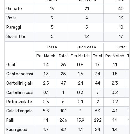
Giocate
19
21
40
Vinte
9
4
13
Pareggi
5
5
10
Sconfitte
5
12
17
Casa
Fuori casa
Tutto
Per Match
Total
Per Match
Total
Per Match
Tot
Goal
1.4
26
0.8
17
1.1
4
Goal concessi
1.3
25
1.6
34
1.5
5
Cartellini gialli
2.5
47
2.1
44
2.3
9
Cartellini rossi
0.1
1
0.3
7
0.2
8
Reti inviolate
0.3
6
0.1
2
0.2
8
Calci d'angolo
5.3
101
3
63
4.1
16
Falli
14
266
13.9
292
14
55
Fuori gioco
1.7
32
1.1
24
1.4
5