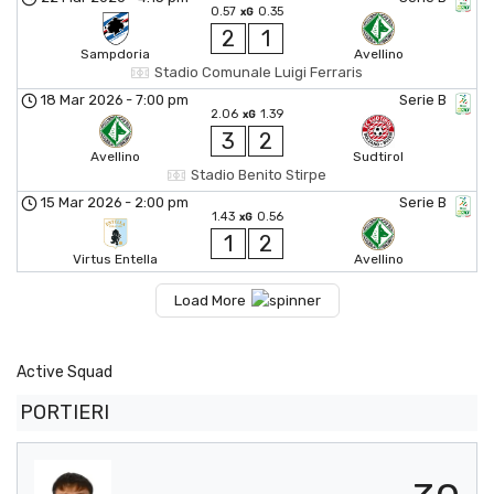
0.57
0.35
xG
2
1
Sampdoria
Avellino
Stadio Comunale Luigi Ferraris
18 Mar 2026
-
7:00 pm
Serie B
2.06
1.39
xG
3
2
Avellino
Sudtirol
Stadio Benito Stirpe
15 Mar 2026
-
2:00 pm
Serie B
1.43
0.56
xG
1
2
Virtus Entella
Avellino
Load More
Active Squad
PORTIERI