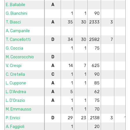
E. Ballabile
A
G. Bianchini
1
1
90
T. Biasci
A
35
30
2333
3
A. Campanile
T. Cancellotti
D
34
30
2582
7
G. Coccia
1
1
75
M. Cocorocchio
D
V. Crespi
A
14
7
625
C. Cretella
C
1
1
90
L. Cuppone
A
1
1
85
L. D'Andrea
A
5
62
L. D'Orazio
A
1
1
75
M. Emmausso
1
1
70
P. Enrici
D
29
23
2138
3
1
A. Faggioli
1
20