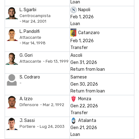
Loan
M. Marchisano
L. Sgarbi
Napoli
C. Mellino
D
Centrocampista
Feb 1, 2026
- Mar 24, 2001
Loan
Michele Besaggio
C
37
24
2130
4
L. Pandolfi
Catanzaro
Miguel Angel
1
5
Attaccante
Feb 1, 2026
- Mar 14, 1998
A. Milani
D
14
5
623
1
Transfer
F. Missori
D
32
28
2494
6
G. Gori
Ascoli
Attaccante
- Feb 13, 1999
O. Moreso
C
Gen 31, 2026
Return from loan
L. Palmiero
C
33
32
2452
9
S. Codraro
Sarnese
M. Palumbo
C
36
26
2331
4
-
Gen 30, 2026
L. Pandolfi
A
6
1
160
1
Return from loan
A. Izzo
Monza
G. Panico
A
2
21
Difensore
- Mar 2, 1992
Gen 22, 2026
C. Parlato
D
Transfer
F. Reale
C
2
2
176
J. Sassi
Atalanta
Portiere
- Lug 24, 2003
M. Rigione
D
1
60
1
Gen 21, 2026
Loan
A. Rizzuto