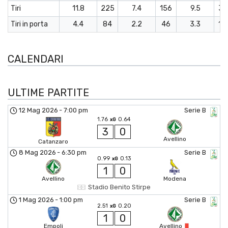
Tiri
11.8
225
7.4
156
9.5
38
Tiri in porta
4.4
84
2.2
46
3.3
13
CALENDARI
ULTIME PARTITE
12 Mag 2026
-
7:00 pm
Serie B
1.76
0.64
xG
3
0
Avellino
Catanzaro
8 Mag 2026
-
6:30 pm
Serie B
0.99
0.13
xG
1
0
Avellino
Modena
Stadio Benito Stirpe
1 Mag 2026
-
1:00 pm
Serie B
2.51
0.20
xG
1
0
Empoli
Avellino