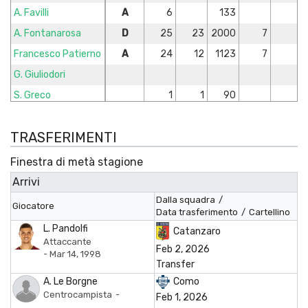
A. Favilli
A
6
133
A. Fontanarosa
D
25
23
2000
7
Francesco Patierno
A
24
12
1123
7
G. Giuliodori
S. Greco
1
1
90
M. Gyabuaa
C
5
64
TRASFERIMENTI
G. Ingrosso
1
5
R. Insigne
A
22
12
1009
Finestra di metà stagione
A. Izzo
D
10
10
842
4
1
Arrivi
J. Kumi
C
19
10
945
2
Dalla squadra
/
Giocatore
Data trasferimento
/
Cartellino
A. Le Borgne
C
12
2
343
3
1
L. Pandolfi
Catanzaro
F. Lescano
A
11
5
406
Attaccante
Feb 2, 2026
- Mar 14, 1998
A. Ligi
D
1
1
90
Transfer
Luca Martinelli
D
1
1
90
1
A. Le Borgne
Como
Centrocampista
-
Feb 1, 2026
C. Manzi
D
3
2
177
1