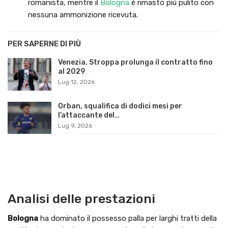
romanista, mentre il
Bologna
è rimasto più pulito con
nessuna ammonizione ricevuta.
PER SAPERNE DI PIÙ
Venezia, Stroppa prolunga il contratto fino
al 2029
Lug 12, 2026
Orban, squalifica di dodici mesi per
l’attaccante del…
Lug 9, 2026
Analisi delle prestazioni
Bologna
ha dominato il possesso palla per larghi tratti della