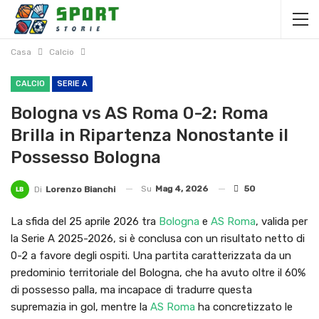
Casa
Calcio
CALCIO
SERIE A
Bologna vs AS Roma 0-2: Roma
Brilla in Ripartenza Nonostante il
Possesso Bologna
Su
Mag 4, 2026
50
Di
Lorenzo Bianchi
La sfida del 25 aprile 2026 tra
Bologna
e
AS Roma
, valida per
la Serie A 2025-2026, si è conclusa con un risultato netto di
0-2 a favore degli ospiti. Una partita caratterizzata da un
predominio territoriale del Bologna, che ha avuto oltre il 60%
di possesso palla, ma incapace di tradurre questa
supremazia in gol, mentre la
AS Roma
ha concretizzato le