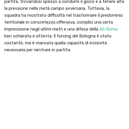
partita, trovandosi spesso a condurre il gioco e a tenere alta
la pressione nella metà campo avversaria. Tuttavia, la
squadra ha mostrato difficoltà nel trasformare il predominio
territoriale in concretezza offensiva, complici una certa
imprecisione negli ultimi metri e una difesa della
AS Roma
ben schierata e attenta. Il forcing del Bologna è stato
costante, ma è mancata quella capacità di incisività
necessaria per rientrare in partita.