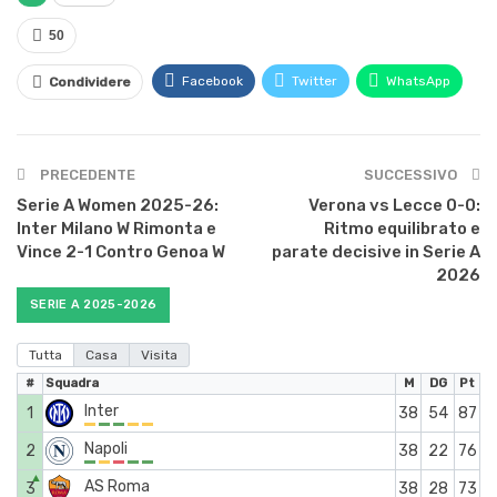
50
Facebook
Twitter
WhatsApp
Condividere
PRECEDENTE
SUCCESSIVO
Serie A Women 2025-26:
Verona vs Lecce 0-0:
Inter Milano W Rimonta e
Ritmo equilibrato e
Vince 2-1 Contro Genoa W
parate decisive in Serie A
2026
SERIE A 2025-2026
Tutta
Casa
Visita
#
Squadra
M
DG
Pt
Inter
1
38
54
87
Napoli
2
38
22
76
▲
AS Roma
3
38
28
73