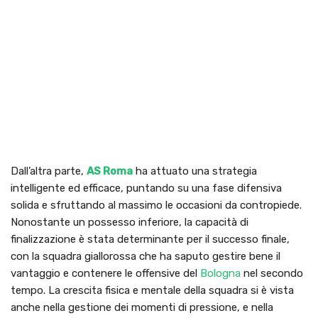
Dall’altra parte,
AS Roma
ha attuato una strategia
intelligente ed efficace, puntando su una fase difensiva
solida e sfruttando al massimo le occasioni da contropiede.
Nonostante un possesso inferiore, la capacità di
finalizzazione è stata determinante per il successo finale,
con la squadra giallorossa che ha saputo gestire bene il
vantaggio e contenere le offensive del
Bologna
nel secondo
tempo. La crescita fisica e mentale della squadra si è vista
anche nella gestione dei momenti di pressione, e nella