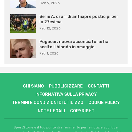
Gen 9, 2026
Serie A, orari di anticipi e posticipi per
la 27esima…
Feb 12, 2026
Pogacar, nuova acconciatura: ha
scelto il biondo in omaggio…
Feb 1, 2026
CHI SIAMO
PUBBLICIZZARE
CONTATTI
INFORMATIVA SULLA PRIVACY
TERMINI E CONDIZIONI DI UTILIZZO
COOKIE POLICY
NOTE LEGALI
COPYRIGHT
SportStorie è il tuo punto di riferimento per le notizie sportive,