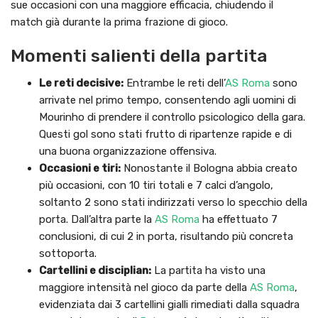
sue occasioni con una maggiore efficacia, chiudendo il
match già durante la prima frazione di gioco.
Momenti salienti della partita
Le reti decisive:
Entrambe le reti dell’
AS Roma
sono
arrivate nel primo tempo, consentendo agli uomini di
Mourinho di prendere il controllo psicologico della gara.
Questi gol sono stati frutto di ripartenze rapide e di
una buona organizzazione offensiva.
Occasioni e tiri:
Nonostante il Bologna abbia creato
più occasioni, con 10 tiri totali e 7 calci d’angolo,
soltanto 2 sono stati indirizzati verso lo specchio della
porta. Dall’altra parte la
AS Roma
ha effettuato 7
conclusioni, di cui 2 in porta, risultando più concreta
sottoporta.
Cartellini e disciplian:
La partita ha visto una
maggiore intensità nel gioco da parte della
AS Roma
,
evidenziata dai 3 cartellini gialli rimediati dalla squadra