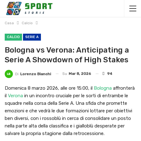
Casa
Calcio
CALCIO
SERIE A
Bologna vs Verona: Anticipating a
Serie A Showdown of High Stakes
Su
Mar 8, 2026
94
Di
Lorenzo Bianchi
Domenica 8 marzo 2026, alle ore 15:00, il
Bologna
affronterà
il
Verona
in un incontro cruciale per le sorti di entrambe le
squadre nella corsa della Serie A. Una sfida che promette
emozioni e che vedrà le due formazioni lottare per obiettivi
ben diversi, con i rossoblù in cerca di consolidare un posto
nella parte alta della classifica e i gialloblù desperate per
salvare la propria stagione dalla retrocessione.