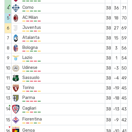
▲
Como
4
38
36
71
▼
AC Milan
5
38
18
70
Juventus
6
38
27
69
Atalanta
7
38
15
59
Bologna
8
38
3
56
Lazio
9
38
1
54
Udinese
10
38
-3
50
Sassuolo
11
38
-4
49
Torino
12
38
-19
45
Parma
13
38
-18
45
▲
Cagliari
14
38
-13
43
Fiorentina
15
38
-9
42
▼
Genoa
16
38
-10
41