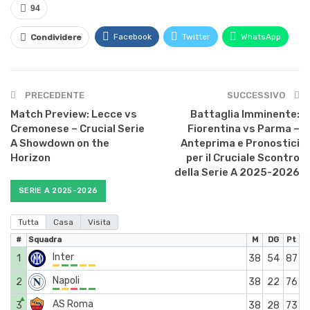
94
Facebook
Twitter
WhatsApp
Condividere
PRECEDENTE
SUCCESSIVO
Match Preview: Lecce vs
Battaglia Imminente:
Cremonese – Crucial Serie
Fiorentina vs Parma –
A Showdown on the
Anteprima e Pronostici
Horizon
per il Cruciale Scontro
della Serie A 2025-2026
SERIE A 2025-2026
Tutta
Casa
Visita
#
Squadra
M
DG
Pt
Inter
1
38
54
87
Napoli
2
38
22
76
▲
AS Roma
3
38
28
73