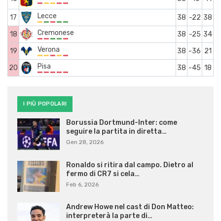
Lecce
17
38
-22
38
Cremonese
18
38
-25
34
Verona
19
38
-36
21
Pisa
20
38
-45
18
I PIÙ POPOLARI
Borussia Dortmund-Inter: come
seguire la partita in diretta…
Gen 28, 2026
Ronaldo si ritira dal campo. Dietro al
fermo di CR7 si cela…
Feb 6, 2026
Andrew Howe nel cast di Don Matteo:
interpreterà la parte di…