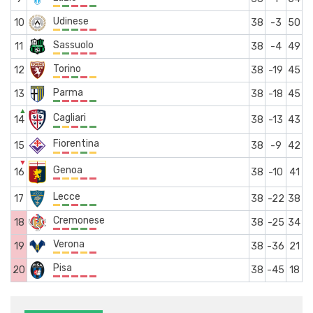
Udinese
10
38
-3
50
Sassuolo
11
38
-4
49
Torino
12
38
-19
45
Parma
13
38
-18
45
▲
Cagliari
14
38
-13
43
Fiorentina
15
38
-9
42
▼
Genoa
16
38
-10
41
Lecce
17
38
-22
38
Cremonese
18
38
-25
34
Verona
19
38
-36
21
Pisa
20
38
-45
18