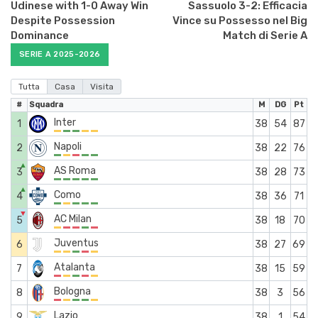
Udinese with 1-0 Away Win
Sassuolo 3-2: Efficacia
Despite Possession
Vince su Possesso nel Big
Dominance
Match di Serie A
SERIE A 2025-2026
Tutta
Casa
Visita
#
Squadra
M
DG
Pt
Inter
1
38
54
87
Napoli
2
38
22
76
▲
AS Roma
3
38
28
73
▲
Como
4
38
36
71
▼
AC Milan
5
38
18
70
Juventus
6
38
27
69
Atalanta
7
38
15
59
Bologna
8
38
3
56
Lazio
9
38
1
54