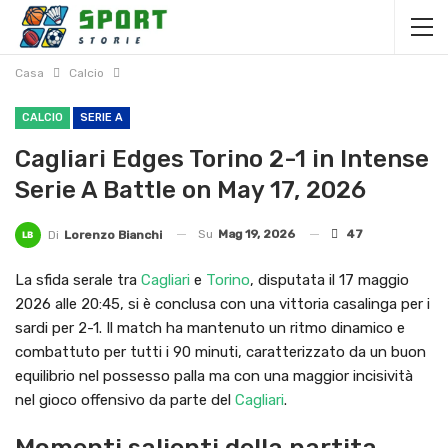
Casa
Calcio
CALCIO
SERIE A
Cagliari Edges Torino 2-1 in Intense
Serie A Battle on May 17, 2026
Su
Mag 19, 2026
47
Di
Lorenzo Bianchi
La sfida serale tra
Cagliari
e
Torino
, disputata il 17 maggio
2026 alle 20:45, si è conclusa con una vittoria casalinga per i
sardi per 2-1. Il match ha mantenuto un ritmo dinamico e
combattuto per tutti i 90 minuti, caratterizzato da un buon
equilibrio nel possesso palla ma con una maggior incisività
nel gioco offensivo da parte del
Cagliari
.
Momenti salienti della partita