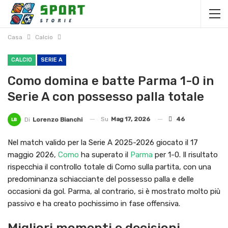
Casa
Calcio
CALCIO
SERIE A
Como domina e batte Parma 1-0 in
Serie A con possesso palla totale
Su
Mag 17, 2026
46
Di
Lorenzo Bianchi
Nel match valido per la Serie A 2025-2026 giocato il 17
maggio 2026,
Como
ha superato il
Parma
per 1-0. Il risultato
rispecchia il controllo totale di Como sulla partita, con una
predominanza schiacciante del possesso palla e delle
occasioni da gol. Parma, al contrario, si è mostrato molto più
passivo e ha creato pochissimo in fase offensiva.
Migliori momenti e decisioni