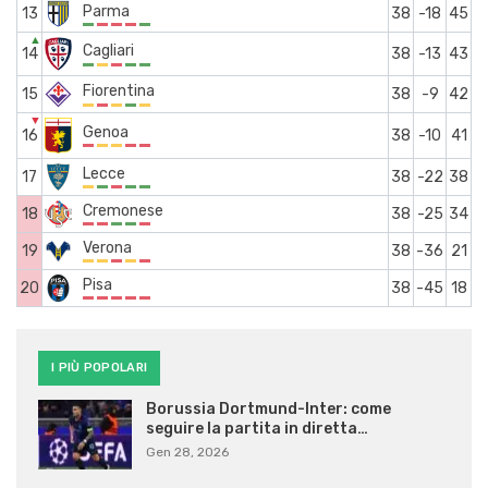
Parma
13
38
-18
45
▲
Cagliari
14
38
-13
43
Fiorentina
15
38
-9
42
▼
Genoa
16
38
-10
41
Lecce
17
38
-22
38
Cremonese
18
38
-25
34
Verona
19
38
-36
21
Pisa
20
38
-45
18
I PIÙ POPOLARI
Borussia Dortmund-Inter: come
seguire la partita in diretta…
Gen 28, 2026