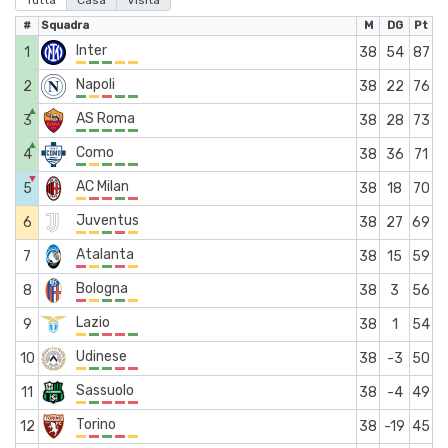
Tutta
Casa
Visita
#
Squadra
M
DG
Pt
Inter
1
38
54
87
Napoli
2
38
22
76
▲
AS Roma
3
38
28
73
▲
Como
4
38
36
71
▼
AC Milan
5
38
18
70
Juventus
6
38
27
69
Atalanta
7
38
15
59
Bologna
8
38
3
56
Lazio
9
38
1
54
Udinese
10
38
-3
50
Sassuolo
11
38
-4
49
Torino
12
38
-19
45