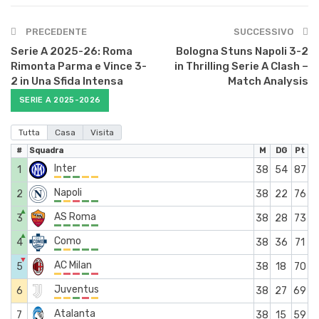
PRECEDENTE
SUCCESSIVO
Serie A 2025-26: Roma
Bologna Stuns Napoli 3-2
Rimonta Parma e Vince 3-
in Thrilling Serie A Clash –
2 in Una Sfida Intensa
Match Analysis
SERIE A 2025-2026
Tutta
Casa
Visita
#
Squadra
M
DG
Pt
Inter
1
38
54
87
Napoli
2
38
22
76
▲
AS Roma
3
38
28
73
▲
Como
4
38
36
71
▼
AC Milan
5
38
18
70
Juventus
6
38
27
69
Atalanta
7
38
15
59