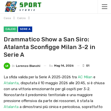
Casa
Calcio
CALCIO
SERIE A
Drammatico Show a San Siro:
Atalanta Sconfigge Milan 3-2 in
Serie A
Su
Mag 14, 2026
51
Di
Lorenzo Bianchi
La sfida valida per la Serie A 2025-2026 tra
AC Milan
e
Atalanta
, disputata il 10 maggio 2026 alle 20:45, si è chiusa
con una vittoria emozionante per gli ospiti per 3-2.
Nonostante il predominio territoriale e una maggiore
pressione offensiva da parte dei rossoneri, è stata la
Atalanta
a dimostrarsi più cinica e pericolosa, soprattutto