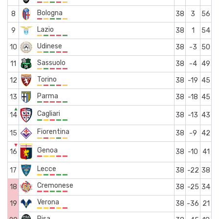
Bologna
8
38
3
56
Lazio
9
38
1
54
Udinese
10
38
-3
50
Sassuolo
11
38
-4
49
Torino
12
38
-19
45
Parma
13
38
-18
45
▲
Cagliari
14
38
-13
43
Fiorentina
15
38
-9
42
▼
Genoa
16
38
-10
41
Lecce
17
38
-22
38
Cremonese
18
38
-25
34
Verona
19
38
-36
21
Pisa