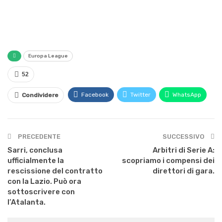
Europa League
52
Facebook
Twitter
WhatsApp
Condividere
PRECEDENTE
SUCCESSIVO
Sarri, conclusa
Arbitri di Serie A:
ufficialmente la
scopriamo i compensi dei
rescissione del contratto
direttori di gara.
con la Lazio. Può ora
sottoscrivere con
l’Atalanta.