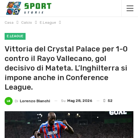
Casa
Calcio
E.League
E.LEAGUE
Vittoria del Crystal Palace per 1-0
contro il Rayo Vallecano, gol
decisivo di Mateta. L’Inghilterra si
impone anche in Conference
League.
Su
Mag 28, 2026
52
Di
Lorenzo Bianchi