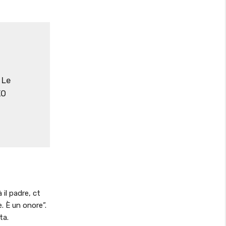
 Le
XO
il padre, ct
e. È un onore”.
ta.