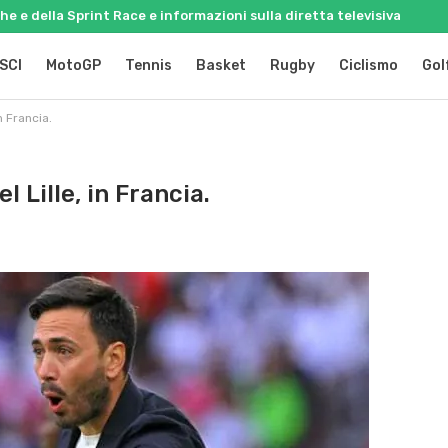
e e della Sprint Race e informazioni sulla diretta televisiva
SCI
MotoGP
Tennis
Basket
Rugby
Ciclismo
Gol
n Francia.
l Lille, in Francia.