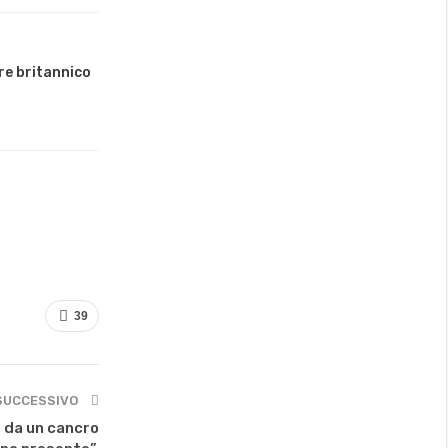
re britannico
39
SUCCESSIVO
o da un cancro