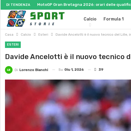
MotoGP Gran Bretagna 2026: orari delle qualifich
DI TENDENZA
Calcio
Formula 1
Casa
Calcio
Esteri
Davide Ancelotti è il nuovo tecnico del Lille, i
ESTERI
Davide Ancelotti è il nuovo tecnico de
Su
Giu 1, 2026
39
Di
Lorenzo Bianchi